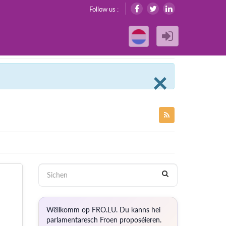
Follow us :
Clos
×
Wëllkomm op FRO.LU. Du kanns hei
parlamentaresch Froen proposéieren.