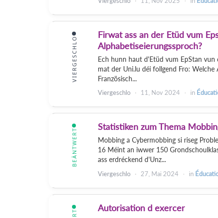
Viergeschlo
11, Nov 2025
in
Éducati
Firwat ass an der Etüd vum Eps
VIERGESCHLO
Alphabetiseierungssproch?
Ech hunn haut d'Etüd vum EpStan vun 
mat der Uni.lu déi follgend Fro: Welche
Französisch...
Viergeschlo
11, Nov 2024
in
Éducati
Statistiken zum Thema Mobbing
BEÄNTWERT
Mobbing a Cybermobbing si riseg Problem
16 Méint an iwwer 150 Grondschoulklas
ass erdréckend d'Unz...
Viergeschlo
27, Mai 2024
in
Éducatio
Autorisation d exercer