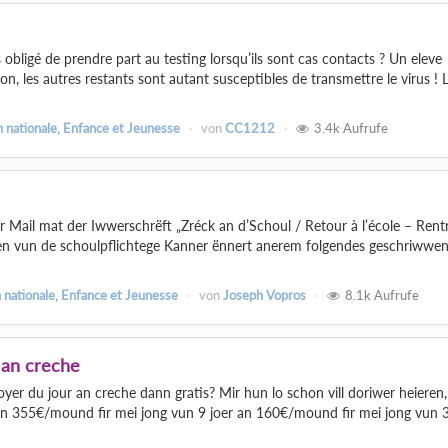
 obligé de prendre part au testing lorsqu’ils sont cas contacts ? Un eleve
n, les autres restants sont autant susceptibles de transmettre le virus ! 
 nationale, Enfance et Jeunesse
von
CC1212
3.4k
Aufrufe
 Mail mat der Iwwerschrëft „Zréck an d’Schoul / Retour à l’école – Rent
n vun de schoulpflichtege Kanner ënnert anerem folgendes geschriwwen 
 nationale, Enfance et Jeunesse
von
Joseph Vopros
8.1k
Aufrufe
 an creche
yer du jour an creche dann gratis? Mir hun lo schon vill doriwer heieren
en 355€/mound fir mei jong vun 9 joer an 160€/mound fir mei jong vun 3 