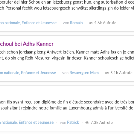
rufer dei hier Schoulen an letzebuerg genat hun, eng autorisation d ece
h Personal feehlt wou letzebuergesch schwätzt allerdings gin do leider vil
on nationale, Enfance et Jeunesse
von
Romain
4.6k
Aufrufe
Schoul bei Adhs Kanner
ech schon jorelaang keng Äntwert kréien. Kanner matt Adhs faalen jo enn
t, do sin eng Reih Mesuren virgesin fir desen Kanner schoulesch ze helle
on nationale, Enfance et Jeunesse
von
Besuergten Mam
5.1k
Aufrufe
n fils ayant reçu son diplôme de fin d'étude secondaire avec de très b
s souhaitant rejoindre notre famille au Luxembourg admis à l'université de
 nationale, Enfance et Jeunesse
von
Patrick
7.3k
Aufrufe