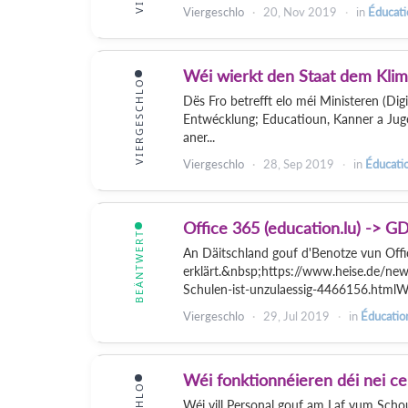
Viergeschlo
20, Nov 2019
in
Éducati
Wéi wierkt den Staat dem Klim
VIERGESCHLO
Dës Fro betrefft elo méi Ministeren (Dig
Entwécklung; Educatioun, Kanner a Juge
aner...
Viergeschlo
28, Sep 2019
in
Éducatio
Office 365 (education.lu) -> G
BEÄNTWERT
An Däitschland gouf d'Benotze vun Off
erklärt.&nbsp;https://www.heise.de/ne
Schulen-ist-unzulaessig-4466156.htmlWé
Viergeschlo
29, Jul 2019
in
Éducatio
Wéi fonktionnéieren déi nei c
Wéi vill Personal gouf am Laf vum Schoul