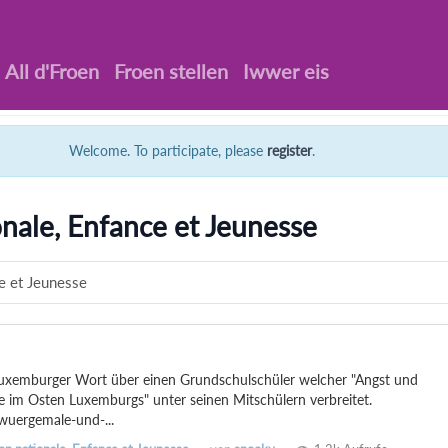
All d'Froen
Froen stellen
Iwwer eis
Welcome. To participate, please
register
.
nale, Enfance et Jeunesse
e et Jeunesse
uxemburger Wort über einen Grundschulschüler welcher "Angst und
e im Osten Luxemburgs" unter seinen Mitschülern verbreitet.
wuergemale-und-...