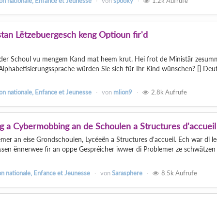
on nationale, Enfance et Jeunesse
von
spooky
1.2k
Aufrufe
tan Lëtzebuergesch keng Optioun fir'd
der Schoul vu mengem Kand mat heem krut. Hei frot de Ministär zesum
 Alphabetisierungssprache würden Sie sich für Ihr Kind wünschen? [] Deut
on nationale, Enfance et Jeunesse
von
mlion9
2.8k
Aufrufe
 a Cybermobbing an de Schoulen a Structures d'accueil
er an eise Grondschoulen, Lycéeën a Structures d'accueil. Ech war di l
sen ënnerwee fir an oppe Gespréicher iwwer di Problemer ze schwätzen 
n nationale, Enfance et Jeunesse
von
Sarasphere
8.5k
Aufrufe