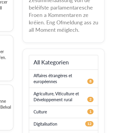
Zesummefaassung vun de
rcer
beléifste parlamentaresche
l
Froen a Kommentaren ze
kréien. Eng Ofmeldung ass zu
all Moment méiglech.
er
fen.
All Kategorien
Affaires étrangères et
européennes
8
Agriculture, Viticulture et
Développement rural
2
onne
 Belval
Culture
1
Digitalisation
12