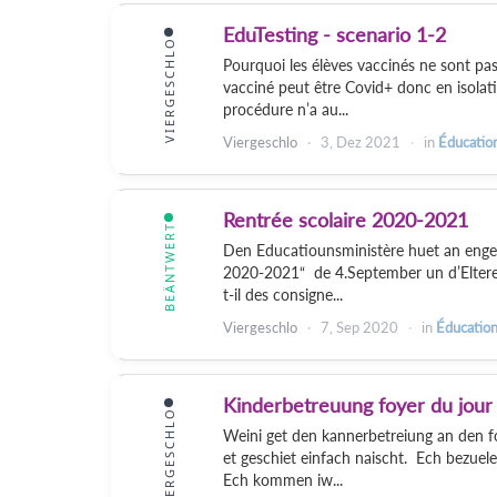
EduTesting - scenario 1-2
VIERGESCHLO
Pourquoi les élèves vaccinés ne sont pas
vacciné peut être Covid+ donc en isolatio
procédure n’a au...
Viergeschlo
3, Dez 2021
in
Éducation
Rentrée scolaire 2020-2021
BEÄNTWERT
Den Educatiounsministère huet an enger
2020-2021“ de 4.September un d’Eltere
t-il des consigne...
Viergeschlo
7, Sep 2020
in
Éducation
Kinderbetreuung foyer du jour
VIERGESCHLO
Weini get den kannerbetreiung an den fo
et geschiet einfach naischt. Ech bezuel
Ech kommen iw...