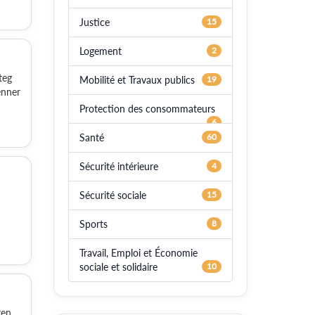
Justice
15
Logement
2
teg
Mobilité et Travaux publics
19
ënner
Protection des consommateurs
6
Santé
60
Sécurité intérieure
4
Sécurité sociale
15
Sports
8
Travail, Emploi et Économie
sociale et solidaire
10
ren