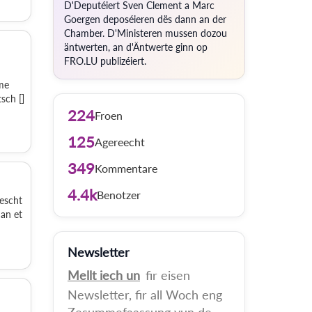
D'Deputéiert Sven Clement a Marc
Goergen deposéieren dës dann an der
Chamber. D'Ministeren mussen dozou
äntwerten, an d'Äntwerte ginn op
FRO.LU publizéiert.
me
sch []
224
Froen
125
Agereecht
349
Kommentare
4.4k
Benotzer
eescht
an et
Newsletter
Mellt iech un
fir eisen
Newsletter, fir all Woch eng