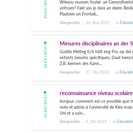
BEÄNTWERT
Wiesou mussen Sozial- an Gesondheetsbe
unfroen? Fakt ass jo dass an deem Beräic
Plaatzen un Frontali...
Viergeschlo
26, Nov 2022
in
Éducati
Mesures disciplinaires an der 
BEÄNTWERT
Gudde Metteg Ech hätt eng Fro, op déi 
enfants besoins spécifiques. Daat heesch
Z.B. kennen des Kann...
Viergeschlo
27, Okt 2022
in
Éducati
reconnaissance niveau scolaire
BEÄNTWERT
bonjour. comment est-ce possible que mo
note et admis à l'université de Kiev mai
Uni et a suiv...
Viergeschlo
6, Okt 2022
in
Éducation