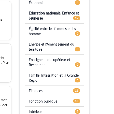
Économie
4
Éducation nationale, Enfance et
Jeunesse
12
La
Égalité entre les femmes et les
hommes
0
Énergie et l'Aménagement du
territoire
3
rée
Enseignement supérieur et
: Y a-
Recherche
0
Famille, Intégration et la Grande
Région
6
Finances
11
, mee
Fonction publique
18
joer.
Intérieur
8