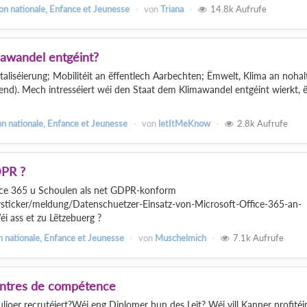
on nationale, Enfance et Jeunesse
von
Triana
14.8k
Aufrufe
awandel entgéint?
italiséierung; Mobilitéit an ëffentlech Aarbechten; Ëmwelt, Klima an nohal
nd). Mech intresséiert wéi den Staat dem Klimawandel entgéint wierkt, 
n nationale, Enfance et Jeunesse
von
letItMeKnow
2.8k
Aufrufe
DPR ?
ice 365 u Schoulen als net GDPR-konform
wsticker/meldung/Datenschuetzer-Einsatz-von-Microsoft-Office-365-an-
i ass et zu Lëtzebuerg ?
n nationale, Enfance et Jeunesse
von
Muschelmich
7.1k
Aufrufe
entres de compétence
joer recrutéiert?Wéi eng Diplomer hun des Leit? Wéi vill Kanner profitéi