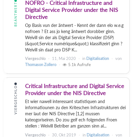
NOFRO - Critical Infrastructure and
BEÄNTWERT
Digital Service Provider under the NIS
Directive
Op Basis vun der äntwert - Kennt der dann elo w.e.g
nofroen ? Et ass jo keng äntwert dorobber ginn.
Weivill sin der als Digital Service Provider (DSP)
(&quot;Service numérique&quot;) klassifizeirt ginn ?
Weivill sin daat pro DSP K...
Viergeschlo
11, Mai 2020
in
Digitalisation
von
Thomason Zollero
5.1k
Aufrufe
Critical Infrastructure and Digital Service
VIERGESCHLO
Provider under the NIS Directive
Et wier nawell interessant statistiquen and
informatiounen zu den Kriteschen Infrastrukturen dei
mer laut der NIS Directive [1,2] mussen
kateogoriseiren. Do zou geif ech folgenden Froen
stellen : Weivill Betriber am ganzen sinn al...
Viergeschlo
30, Okt 2019
in
Digitalisation
von