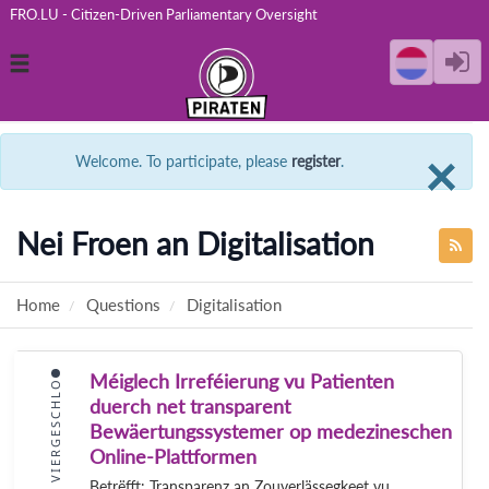
FRO.LU - Citizen-Driven Parliamentary Oversight
Toggle
navigation
C
×
Welcome. To participate, please
register
.
Nei Froen an Digitalisation
Home
Questions
Digitalisation
Méiglech Irreféierung vu Patienten
VIERGESCHLO
duerch net transparent
Bewäertungssystemer op medezineschen
Online-Plattformen
Betrëfft: Transparenz an Zouverlässegkeet vu