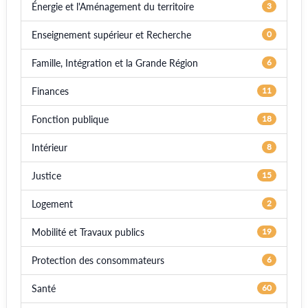
Énergie et l'Aménagement du territoire
3
Enseignement supérieur et Recherche
0
Famille, Intégration et la Grande Région
6
Finances
11
Fonction publique
18
Intérieur
8
Justice
15
Logement
2
Mobilité et Travaux publics
19
Protection des consommateurs
6
Santé
60