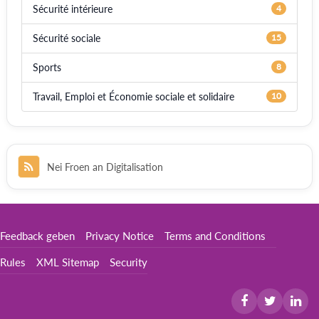
Sécurité intérieure
4
Sécurité sociale
15
Sports
8
Travail, Emploi et Économie sociale et solidaire
10
Nei Froen an Digitalisation
Feedback geben
Privacy Notice
Terms and Conditions
Rules
XML Sitemap
Security