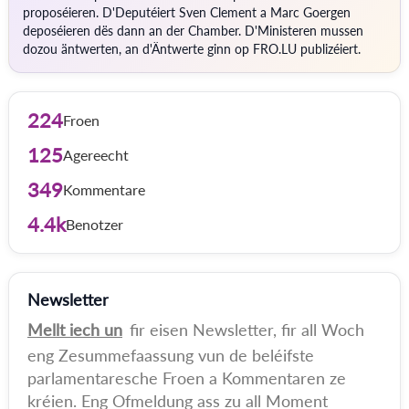
proposéieren. D'Deputéiert Sven Clement a Marc Goergen
deposéieren dës dann an der Chamber. D'Ministeren mussen
dozou äntwerten, an d'Äntwerte ginn op FRO.LU publizéiert.
224
Froen
125
Agereecht
349
Kommentare
4.4k
Benotzer
Newsletter
Mellt iech un
fir eisen Newsletter, fir all Woch
eng Zesummefaassung vun de beléifste
parlamentaresche Froen a Kommentaren ze
kréien. Eng Ofmeldung ass zu all Moment