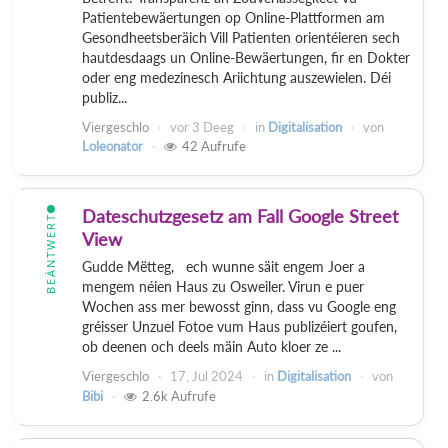
Patientebewäertungen op Online-Plattformen am
Gesondheetsberäich Vill Patienten orientéieren sech
hautdesdaags un Online-Bewäertungen, fir en Dokter
oder eng medezinesch Ariichtung auszewielen. Déi
publiz...
Viergeschlo
vor
3 Deeg
in
Digitalisation
von
Loleonator
42
Aufrufe
Dateschutzgesetz am Fall Google Street
BEÄNTWERT
View
Gudde Mëtteg, ech wunne säit engem Joer a
mengem néien Haus zu Osweiler. Virun e puer
Wochen ass mer bewosst ginn, dass vu Google eng
gréisser Unzuel Fotoe vum Haus publizéiert goufen,
ob deenen och deels mäin Auto kloer ze ...
Viergeschlo
17, Jul 2024
in
Digitalisation
von
Bibi
2.6k
Aufrufe