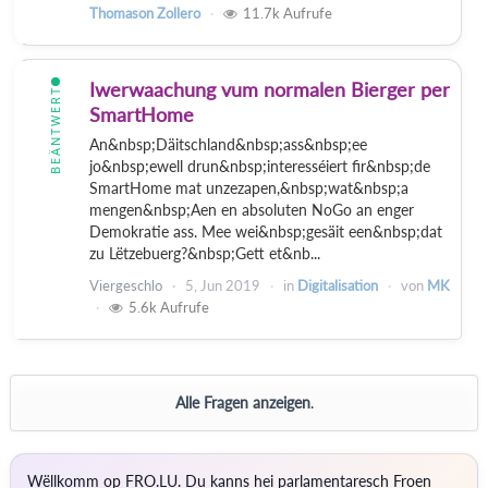
Thomason Zollero
11.7k
Aufrufe
Iwerwaachung vum normalen Bierger per
BEÄNTWERT
SmartHome
An&nbsp;Däitschland&nbsp;ass&nbsp;ee
jo&nbsp;ewell drun&nbsp;interesséiert fir&nbsp;de
SmartHome mat unzezapen,&nbsp;wat&nbsp;a
mengen&nbsp;Aen en absoluten NoGo an enger
Demokratie ass. Mee wei&nbsp;gesäit een&nbsp;dat
zu Lëtzebuerg?&nbsp;Gett et&nb...
Viergeschlo
5, Jun 2019
in
Digitalisation
von
MK
5.6k
Aufrufe
Alle Fragen anzeigen
.
Wëllkomm op FRO.LU. Du kanns hei parlamentaresch Froen