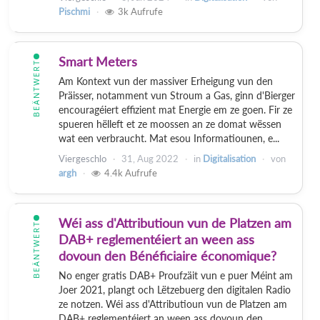
Pischmi
3k
Aufrufe
Smart Meters
BEÄNTWERT
Am Kontext vun der massiver Erheigung vun den
Präisser, notamment vun Stroum a Gas, ginn d'Bierger
encouragéiert effizient mat Energie em ze goen. Fir ze
spueren hëlleft et ze moossen an ze domat wëssen
wat een verbraucht. Mat esou Informatiounen, e...
Viergeschlo
31, Aug 2022
in
Digitalisation
von
argh
4.4k
Aufrufe
Wéi ass d'Attributioun vun de Platzen am
BEÄNTWERT
DAB+ reglementéiert an ween ass
dovoun den Bénéficiaire économique?
No enger gratis DAB+ Proufzäit vun e puer Méint am
Joer 2021, plangt och Lëtzebuerg den digitalen Radio
ze notzen. Wéi ass d'Attributioun vun de Platzen am
DAB+ reglementéiert an ween ass dovoun den