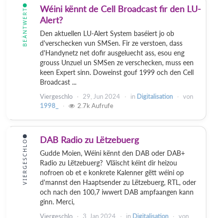
Wéini kënnt de Cell Broadcast fir den LU-
BEÄNTWERT
Alert?
Den aktuellen LU-Alert System baséiert jo ob
d'verschecken vun SMSen. Fir ze verstoen, dass
d'Handynetz net dofir ausgeluecht ass, esou eng
grouss Unzuel un SMSen ze verschecken, muss een
keen Expert sinn. Doweinst gouf 1999 och den Cell
Broadcast ...
Viergeschlo
29, Jun 2024
in
Digitalisation
von
1998_
2.7k
Aufrufe
DAB Radio zu Lëtzebuerg
VIERGESCHLO
Gudde Moien, Wéini kënnt den DAB oder DAB+
Radio zu Lëtzebuerg? Vläischt kéint dir heizou
nofroen ob et e konkrete Kalenner gëtt wéini op
d'mannst den Haaptsender zu Lëtzebuerg, RTL, oder
och nach den 100,7 iwwert DAB ampfaangen kann
ginn. Merci,
Viergeschlo
3, Jan 2024
in
Digitalisation
von