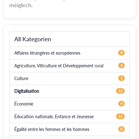
méiglech.
All Kategorien
Affaires étrangères et européennes
8
Agriculture, Viticulture et Développement rural
2
Culture
1
Digitalisation
12
Économie
4
Éducation nationale, Enfance et Jeunesse
12
Égalité entre les femmes et les hommes
0