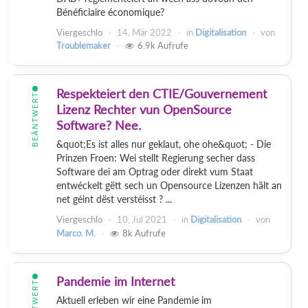
Bénéficiaire économique?
Viergeschlo
14, Mär 2022
in
Digitalisation
von
Troublemaker
6.9k
Aufrufe
Respekteiert den CTIE/Gouvernement
BEÄNTWERT
Lizenz Rechter vun OpenSource
Software? Nee.
&quot;Es ist alles nur geklaut, ohe ohe&quot; - Die
Prinzen Froen: Wei stellt Regierung secher dass
Software dei am Optrag oder direkt vum Staat
entwéckelt gëtt sech un Opensource Lizenzen hält an
net géint dëst verstéisst ? ...
Viergeschlo
10, Jul 2021
in
Digitalisation
von
Marco. M.
8k
Aufrufe
Pandemie im Internet
BEÄNTWERT
Aktuell erleben wir eine Pandemie im