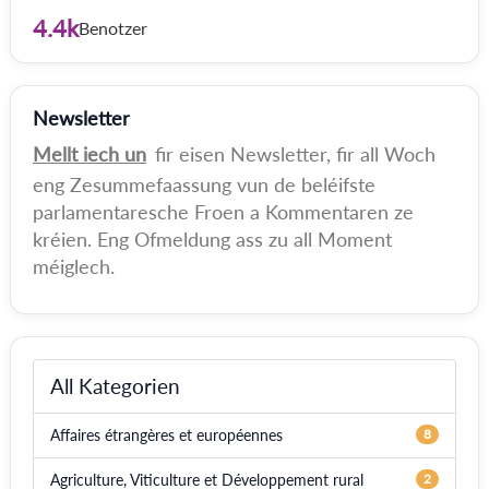
4.4k
Benotzer
Newsletter
Mellt iech un
fir eisen Newsletter, fir all Woch
eng Zesummefaassung vun de beléifste
parlamentaresche Froen a Kommentaren ze
kréien. Eng Ofmeldung ass zu all Moment
méiglech.
All Kategorien
Affaires étrangères et européennes
8
Agriculture, Viticulture et Développement rural
2