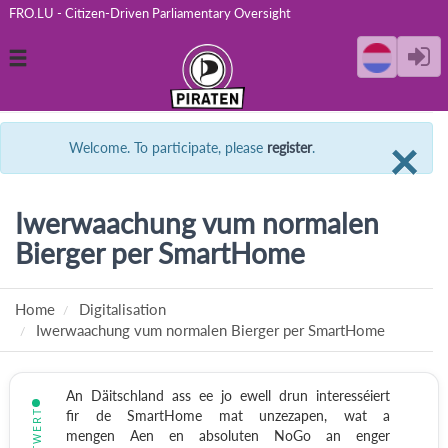
FRO.LU - Citizen-Driven Parliamentary Oversight
Toggle
navigation
C
×
Welcome. To participate, please
register
.
Iwerwaachung vum normalen
Bierger per SmartHome
Home
Digitalisation
Iwerwaachung vum normalen Bierger per SmartHome
An Däitschland ass ee jo ewell drun interesséiert
BEÄNTWERT
fir de SmartHome mat unzezapen, wat a
mengen Aen en absoluten NoGo an enger