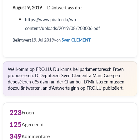
August 9, 2019
- D'äntwert ass do :
https://www.piraten.lu/wp-
content/uploads/2019/08/203006.pdf
Beäntwert
19, Jul 2019
von
Sven CLEMENT
Wëllkomm op FRO.LU. Du kanns hei parlamentaresch Froen
proposéieren. D'Deputéiert Sven Clement a Marc Goergen
deposéieren dës dann an der Chamber. D'Ministeren mussen
dozou äntwerten, an d'Äntwerte ginn op FRO.LU publizéiert.
223
Froen
125
Agereecht
349
Kommentare