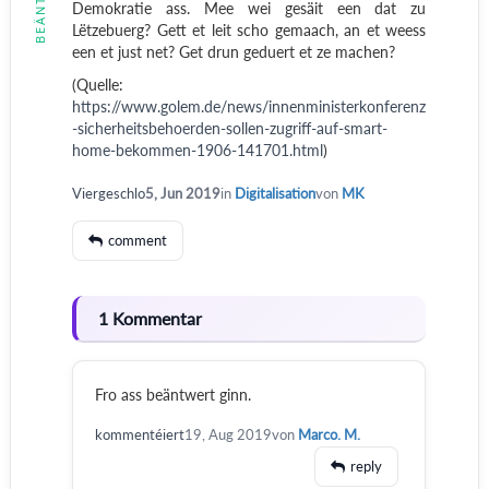
Demokratie ass. Mee wei gesäit een dat zu
Lëtzebuerg? Gett et leit scho gemaach, an et weess
een et just net? Get drun geduert et ze machen?
(Quelle:
https://www.golem.de/news/innenministerkonferenz
-sicherheitsbehoerden-sollen-zugriff-auf-smart-
home-bekommen-1906-141701.html
)
Viergeschlo
5, Jun 2019
in
Digitalisation
von
MK
comment
1 Kommentar
Fro ass beäntwert ginn.
kommentéiert
19, Aug 2019
von
Marco. M.
reply