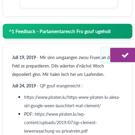
^
1
Feedback - Parlamentaresch Fro gouf ugeholl
Juli 19, 2019
-
Mir sinn umgaangen zwou Froen an dësem
Feld ze preparéieren. Dës wäerten d’nächst Woch
deposéiert ginn. Mir halen Iech hei um Laafenden.
Juli 24, 2019
- QP gouf erangereecht :
https://www.piraten.lu/https-www-piraten-lu-alexa-
siri-google-ween-lauschtert-mat-clement/
PDF:
https://www.piraten.lu/wp-
content/uploads/2019/07/qp-clement-
iwwerwaachung-vu-privatreim.pdf