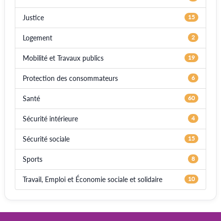
Justice
15
Logement
2
Mobilité et Travaux publics
19
Protection des consommateurs
6
Santé
60
Sécurité intérieure
4
Sécurité sociale
15
Sports
8
Travail, Emploi et Économie sociale et solidaire
10