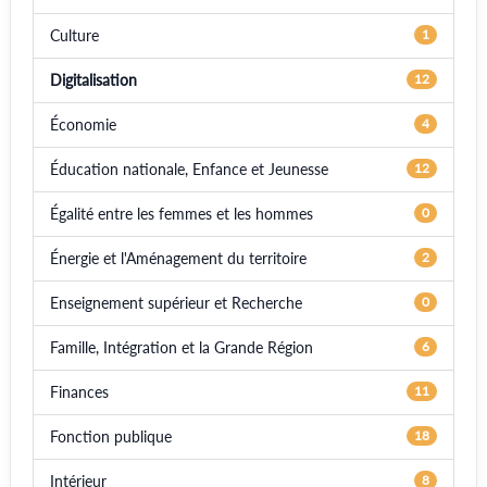
Culture
1
Digitalisation
12
Économie
4
Éducation nationale, Enfance et Jeunesse
12
Égalité entre les femmes et les hommes
0
Énergie et l'Aménagement du territoire
2
Enseignement supérieur et Recherche
0
Famille, Intégration et la Grande Région
6
Finances
11
Fonction publique
18
Intérieur
8