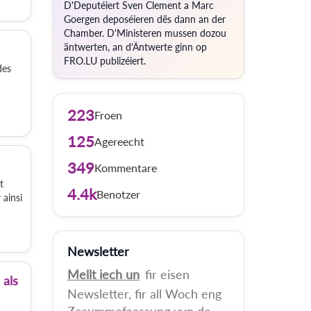
D'Deputéiert Sven Clement a Marc
Goergen deposéieren dës dann an der
Chamber. D'Ministeren mussen dozou
äntwerten, an d'Äntwerte ginn op
FRO.LU publizéiert.
des
223
Froen
125
Agereecht
349
Kommentare
t
4.4k
Benotzer
 ainsi
Newsletter
Mellt iech un
fir eisen
 als
Newsletter, fir all Woch eng