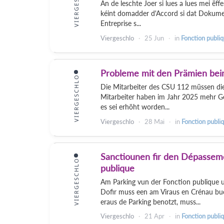
VIERGESCHLO
An de leschte Joer si lues a lues mei ëff
kéint domadder d'Accord si dat Dokument
Entreprise s...
Viergeschlo
25 Jun
in
Fonction publi
Probleme mit den Prämien be
VIERGESCHLO
Die Mitarbeiter des CSU 112 müssen die 
Mitarbeiter haben im Jahr 2025 mehr Ge
es sei erhöht worden...
Viergeschlo
28 Mai
in
Fonction publi
Sanctiounen fir den Dépasseme
VIERGESCHLO
publique
Am Parking vun der Fonction publique 
Dofir muss een am Viraus en Crénau bu
eraus de Parking benotzt, muss...
Viergeschlo
21 Apr
in
Fonction publi