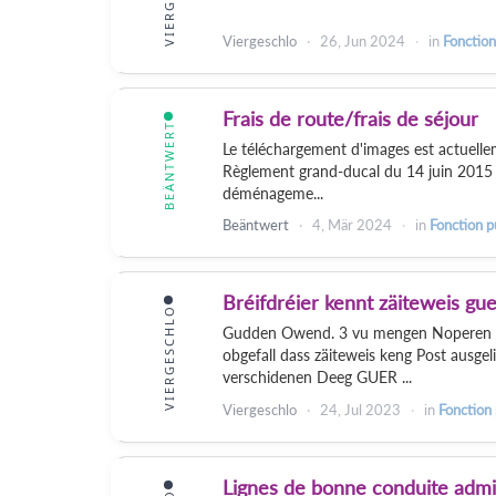
Viergeschlo
26, Jun 2024
in
Fonction
Frais de route/frais de séjour
BEÄNTWERT
Le téléchargement d'images est actuelle
Règlement grand-ducal du 14 juin 2015 su
déménageme...
Beäntwert
4, Mär 2024
in
Fonction p
Bréifdréier kennt zäiteweis gue
VIERGESCHLO
Gudden Owend. 3 vu mengen Noperen sinn
obgefall dass zäiteweis keng Post ausge
verschidenen Deeg GUER ...
Viergeschlo
24, Jul 2023
in
Fonction
Lignes de bonne conduite admin