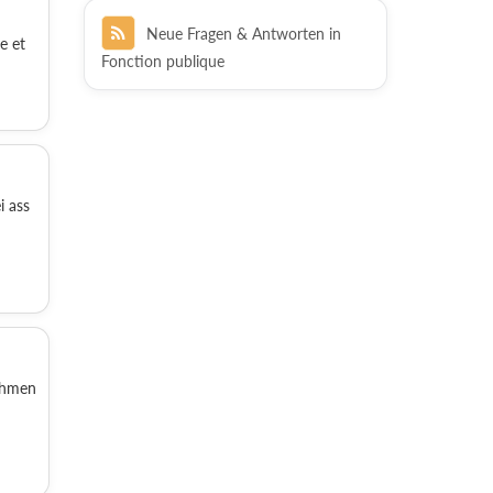
Neue Fragen & Antworten in
e et
Fonction publique
i ass
ahmen
n