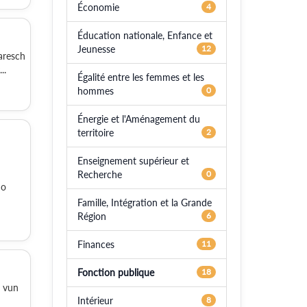
Économie
4
Éducation nationale, Enfance et
Jeunesse
12
aresch
..
Égalité entre les femmes et les
hommes
0
Énergie et l'Aménagement du
territoire
2
Enseignement supérieur et
Recherche
0
no
Famille, Intégration et la Grande
Région
6
Finances
11
Fonction publique
18
r vun
Intérieur
8