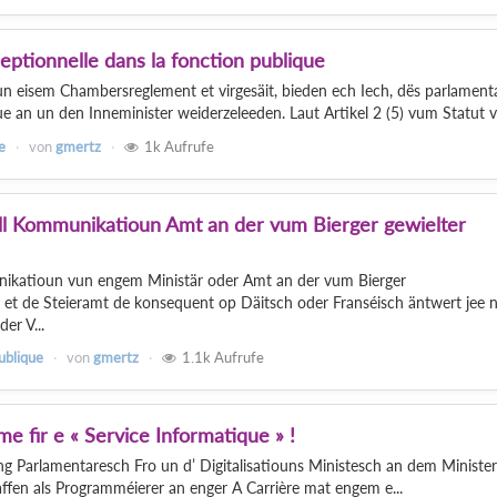
ptionnelle dans la fonction publique
un eisem Chambersreglement et virgesäit, bieden ech Iech, dës parlament
ue an un den Inneminister weiderzeleeden. Laut Artikel 2 (5) vum Statut v.
e
von
gmertz
1k
Aufrufe
all Kommunikatioun Amt an der vum Bierger gewielter
unikatioun vun engem Ministär oder Amt an der vum Bierger
 et de Steieramt de konsequent op Däitsch oder Franséisch äntwert jee 
er V...
ublique
von
gmertz
1.1k
Aufrufe
 fir e « Service Informatique » !
g Parlamentaresch Fro un d’ Digitalisatiouns Ministesch an dem Ministe
ffen als Programméierer an enger A Carrière mat engem e...