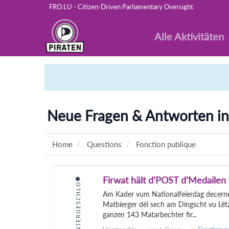
FRO.LU - Citizen-Driven Parliamentary Oversight
Alle Aktivitäten
Neue Fragen & Antworten in
Home
Questions
Fonction publique
Firwat hält d‘POST d‘Medailen 
VIERGESCHLO
Am Kader vum Nationalfeierdag decernéi
Matbierger déi sech am Dingscht vu Lë
ganzen 143 Matarbechter fir...