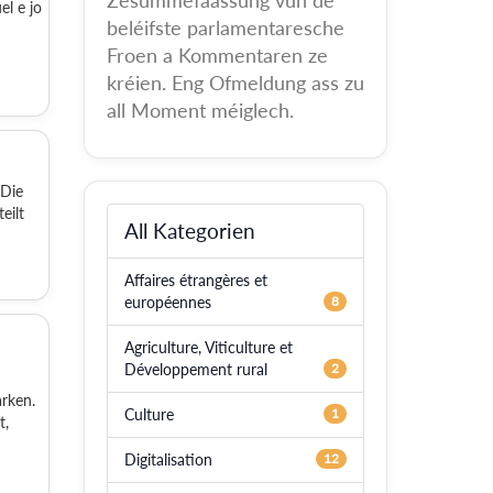
Zesummefaassung vun de
el e jo
beléifste parlamentaresche
Froen a Kommentaren ze
kréien. Eng Ofmeldung ass zu
all Moment méiglech.
 Die
eilt
All Kategorien
Affaires étrangères et
européennes
8
Agriculture, Viticulture et
Développement rural
2
rken.
Culture
1
t,
Digitalisation
12