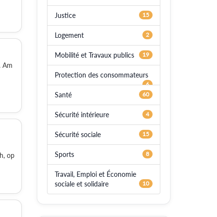
Justice
15
Logement
2
Mobilité et Travaux publics
19
e. Am
Protection des consommateurs
6
Santé
60
Sécurité intérieure
4
Sécurité sociale
15
Sports
8
h, op
Travail, Emploi et Économie
sociale et solidaire
10