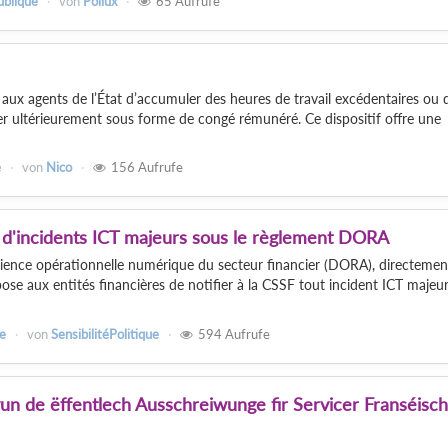
ublique
von
Pollux
65
Aufrufe
ux agents de l’État d’accumuler des heures de travail excédentaires ou 
iser ultérieurement sous forme de congé rémunéré. Ce dispositif offre une
e
von
Nico
156
Aufrufe
on d'incidents ICT majeurs sous le règlement DORA
lience opérationnelle numérique du secteur financier (DORA), directemen
ose aux entités financières de notifier à la CSSF tout incident ICT majeur
e
von
SensibilitéPolitique
594
Aufrufe
vun de ëffentlech Ausschreiwunge fir Servicer Franséisch