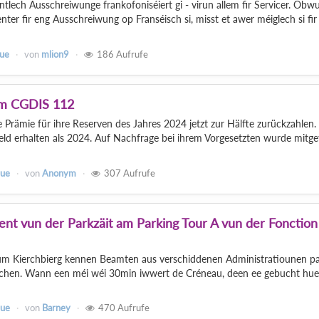
entlech Ausschreiwunge frankofoniséiert gi - virun allem fir Servicer. Obwu
er fir eng Ausschreiwung op Franséisch si, misst et awer méiglech si fir
que
von
mlion9
186
Aufrufe
im CGDIS 112
Prämie für ihre Reserven des Jahres 2024 jetzt zur Hälfte zurückzahlen.
ld erhalten als 2024. Auf Nachfrage bei ihrem Vorgesetzten wurde mitget
que
von
Anonym
307
Aufrufe
nt vun der Parkzäit am Parking Tour A vun der Fonction
um Kierchbierg kennen Beamten aus verschiddenen Administratiounen pa
chen. Wann een méi wéi 30min iwwert de Créneau, deen ee gebucht hue
que
von
Barney
470
Aufrufe