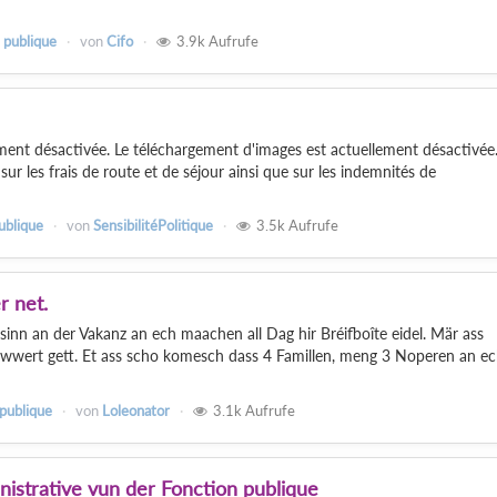
 publique
von
Cifo
3.9k
Aufrufe
ment désactivée. Le téléchargement d'images est actuellement désactivé
r les frais de route et de séjour ainsi que sur les indemnités de
ublique
von
SensibilitéPolitique
3.5k
Aufrufe
r net.
 an der Vakanz an ech maachen all Dag hir Bréifboîte eidel. Mär ass
liwwert gett. Et ass scho komesch dass 4 Famillen, meng 3 Noperen an ec
 publique
von
Loleonator
3.1k
Aufrufe
istrative vun der Fonction publique