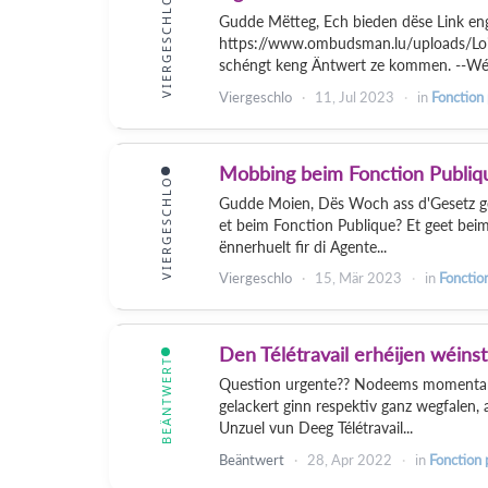
VIERGESCHLO
Gudde Mëtteg, Ech bieden dëse Link eng 
https://www.ombudsman.lu/uploads/Lo
schéngt keng Äntwert ze kommen. --Wéi
Viergeschlo
11, Jul 2023
in
Fonction
Mobbing beim Fonction Publiq
VIERGESCHLO
Gudde Moien, Dës Woch ass d'Gesetz géi
et beim Fonction Publique? Et geet bei
ënnerhuelt fir di Agente...
Viergeschlo
15, Mär 2023
in
Fonctio
Den Télétravail erhéijen wéinst
BEÄNTWERT
Question urgente?? Nodeems momentan 
gelackert ginn respektiv ganz wegfalen, 
Unzuel vun Deeg Télétravail...
Beäntwert
28, Apr 2022
in
Fonction 