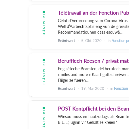
Télétravail an der Fonction Pub
BEÄNTWERT
Géint d’Verbreedung vum Corona-Virus
Well d’Aarbechtsplaz eng vun de gréiss
Recommandatiounen dass esouwä...
Beäntwert
5, Okt 2020
in
Fonction p
Berufflech Reesen / privat ma
BEÄNTWERT
Eng sëlleche Beamten, déi berufech mam 
« miles and more » Kaart guttschreiwen.
Fliiger ze fueren...
Beäntwert
19, Mär 2020
in
Fonction
POST Kontpflicht bei den Bea
BEÄNTWERT
Wiesou muss en hautzudags als Beamte
BIL, ...) uginn vir Gehalt ze kréien?