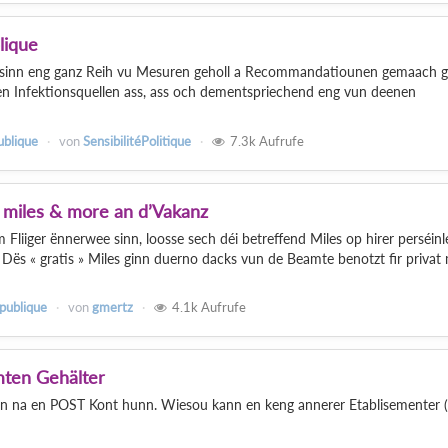
lique
 sinn eng ganz Reih vu Mesuren geholl a Recommandatiounen gemaach g
ten Infektionsquellen ass, ass och dementspriechend eng vun deenen
ublique
von
SensibilitéPolitique
7.3k
Aufrufe
t miles & more an d’Vakanz
Fliiger ënnerwee sinn, loosse sech déi betreffend Miles op hirer perséinl
 Dës « gratis » Miles ginn duerno dacks vun de Beamte benotzt fir privat
 publique
von
gmertz
4.1k
Aufrufe
mten Gehälter
n na en POST Kont hunn. Wiesou kann en keng annerer Etablisementer 