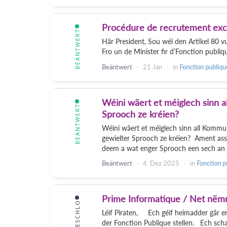
Procédure de recrutement exce
BEÄNTWERT
Här President, Sou wéi den Artikel 80 v
Fro un de Minister fir d’Fonction publiq
Beäntwert
21 Jan
in
Fonction publiqu
Wéini wäert et méiglech sinn 
BEÄNTWERT
Sprooch ze kréien?
Wéini wäert et méiglech sinn all Komm
gewielter Sprooch ze kréien? Ament ass
deem a wat enger Sprooch een sech an d
Beäntwert
4, Dez 2025
in
Fonction p
Prime Informatique / Net nëmme
VIERGESCHLO
Léif Piraten, Ech géif heimadder gär en
der Fonction Publique stellen. Ech scha