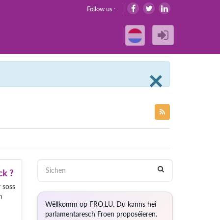
Follow us :
Clos
×
ck ?
 soss
m
Wëllkomm op FRO.LU. Du kanns hei
parlamentaresch Froen proposéieren.