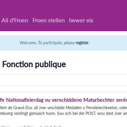
All d'Froen
Froen stellen
Iwwer eis
Welcome. To participate, please
register
.
 Fonction publique
fir Nationalfeierdag vu verschiddene Matarbechter zeré
ert de Grand-Duc all Joer veschidde Medailen u Perséinlechkeeten, oder
tzebuerg verdingt gemaach hunn. Sou och bei der POST, wou dest Joer a