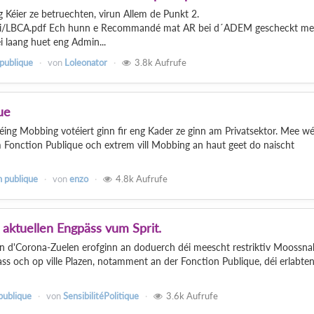
Kéier ze betruechten, virun Allem de Punkt 2.
i/LBCA.pdf Ech hunn e Recommandé mat AR bei d´ADEM gescheckt me
 laang huet eng Admin...
 publique
von
Loleonator
3.8k
Aufrufe
ue
ng Mobbing votéiert ginn fir eng Kader ze ginn am Privatsektor. Mee wé
m Fonction Publique och extrem vill Mobbing an haut geet do naischt
n publique
von
enzo
4.8k
Aufrufe
 aktuellen Engpäss vum Sprit.
d'Corona-Zuelen erofginn an doduerch déi meescht restriktiv Moossn
ass och op ville Plazen, notamment an der Fonction Publique, déi erlabte
publique
von
SensibilitéPolitique
3.6k
Aufrufe