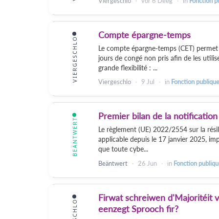
Viergeschlo
vor
6 Deeg
in
Fonction p
Compte épargne-temps
VIERGESCHLO
Le compte épargne-temps (CET) permet a
jours de congé non pris afin de les util
grande flexibilité : ...
Viergeschlo
9 Jul
in
Fonction publiqu
Premier bilan de la notificati
BEÄNTWERT
Le règlement (UE) 2022/2554 sur la rési
applicable depuis le 17 janvier 2025, imp
que toute cybe...
Beäntwert
26 Jun
in
Fonction publiqu
Firwat schreiwen d'Majoritéit 
eenzegt Sprooch fir?