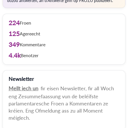
dozou äntwerten, an d'Äntwerte ginn op FRO.LU publizéiert.
224
Froen
125
Agereecht
349
Kommentare
4.4k
Benotzer
Newsletter
Mellt iech un
fir eisen Newsletter, fir all Woch
eng Zesummefaassung vun de beléifste
parlamentaresche Froen a Kommentaren ze
kréien. Eng Ofmeldung ass zu all Moment
méiglech.