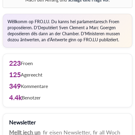
Wëllkomm op FRO.LU. Du kanns hei parlamentaresch Froen
proposéieren. D'Deputéiert Sven Clement a Marc Goergen
deposéieren dës dann an der Chamber. D'Ministeren mussen
dozou äntwerten, an d'Äntwerte ginn op FRO.LU publizéiert.
223
Froen
125
Agereecht
349
Kommentare
4.4k
Benotzer
Newsletter
Mellt iech un
fir eisen Newsletter, fir all Woch