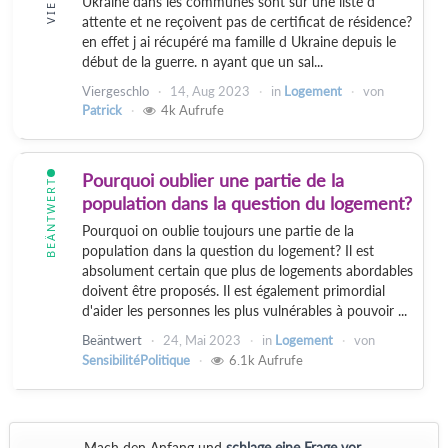
Ukraine dans les communes sont sur une liste d
attente et ne reçoivent pas de certificat de résidence?
en effet j ai récupéré ma famille d Ukraine depuis le
début de la guerre. n ayant que un sal...
Viergeschlo
14, Aug 2023
in
Logement
von
Patrick
4k
Aufrufe
Pourquoi oublier une partie de la
BEÄNTWERT
population dans la question du logement?
Pourquoi on oublie toujours une partie de la
population dans la question du logement? Il est
absolument certain que plus de logements abordables
doivent être proposés. Il est également primordial
d'aider les personnes les plus vulnérables à pouvoir ...
Beäntwert
24, Mai 2023
in
Logement
von
SensibilitéPolitique
6.1k
Aufrufe
Mach den Anfang und
schlage eine Frage vor
.