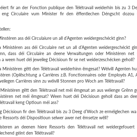
iert fir an der Fonction publique den Télétravail weiderhin bis zu 3 D
 eng Circulaire vum Minister fir den ëffentlechen Déngscht dozou
ellen:
nstèren ass déi Circulaiure un all d’Agenten weidergeschéckt ginn?
Ministèren ass déi Circulaire net un all d’Agenten weidergeschéckt gi
n, dass déi Circulaire an deene Verwaltungen oder Ministèren net
 a ween huet déi jeweileg Décisioun fir se net weiderzeschécken geholl?
 Ministèren gëtt den Télétravail weiderhinn ëmgesat? Wéivill Agenten h
stèren (Oplëschtung a Carrières z.B. Fonctionnaires oder Employés A1, 
weilegen Carrières sinn zu wéivill Stonnen pro Woch am Télétravail?
Ministèren gëtt den Télétravail net méi ëmgesat an aus wéienge Grënn g
istèren net méi ëmgesat? Ween huet déi Décisioun geholl dass an de
létravail keng Optioun méi ass?
ng Décisioun fir den Télétravail bis zu 3 Deeg d’Woch ze erméiglechen wa
e Ressorts déi Dispositioun selwer awer net ëmsetze wëll?
isteren an deenen hiere Ressorts den Télétravail net weidergefouert
echend géint den Télétravail?