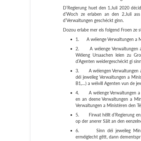
D’Regierung huet den 1.Juli 2020 décidé
d’Woch ze erlaben an den 2.Juli ass
d’Verwaltungen geschéckt ginn.
Dozou erlabe mer eis folgend Froen ze st
1.
A wéienge Verwaltungen a Mi
2.
A wéienge Verwaltungen a 
Wéieng Ursaachen leien zu Gron
d’Agenten weidergeschéckt gi sinn
3.
A wéiengen Verwaltungen a
déi jeweileg Verwaltungen a Mini
B1,…) a wéivill Agenten vun de je
4.
A wéienge Verwaltungen a 
en an deene Verwaltungen a Min
Verwaltungen a Ministèren den Té
5.
Firwat hëllt d’Regierung e
op der anerer Säit an den eenzeln
6.
Sinn déi jeweileg Min
erméiglecht gëtt, dann dementspri