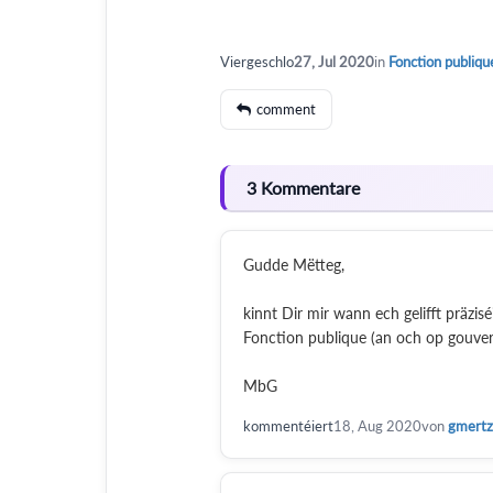
Viergeschlo
27, Jul 2020
in
Fonction publiqu
comment
3 Kommentare
Gudde Mëtteg,
kinnt Dir mir wann ech gelifft präzis
Fonction publique (an och op gouvern
MbG
kommentéiert
18, Aug 2020
von
gmert