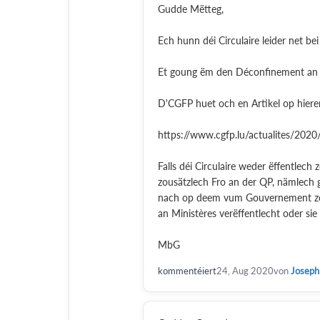
Gudde Mëtteg,
Ech hunn déi Circulaire leider net be
Et goung ëm den Déconfinement an 
D'CGFP huet och en Artikel op hier
https://www.cgfp.lu/actualites/2020
Falls déi Circulaire weder ëffentlech
zousätzlech Fro an der QP, nämlech g
nach op deem vum Gouvernement zoug
an Ministères verëffentlecht oder si
MbG
kommentéiert
24, Aug 2020
von
Joseph