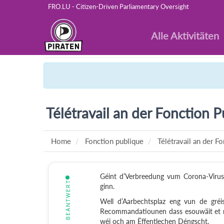
FRO.LU - Citizen-Driven Parliamentary Oversight
Alle Aktivitäten
Télétravail an der Fonction 
Home
Fonction publique
Télétravail an der F
Géint d’Verbreedung vum Corona-Viru
BEÄNTWERT
ginn.
Well d’Aarbechtsplaz eng vun de gréi
Recommandatiounen dass esouwäit et méig
wéi och am Ëffentlechen Déngscht.