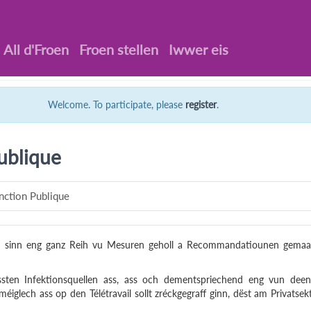
All d'Froen
Froen stellen
Iwwer eis
Welcome. To participate, please
register
.
Publique
onction Publique
s sinn eng ganz Reih vu Mesuren geholl a Recommandatiounen gema
ssten Infektionsquellen ass, ass och dementspriechend eng vun dee
lech ass op den Télétravail sollt zréckgegraff ginn, dëst am Privatsek