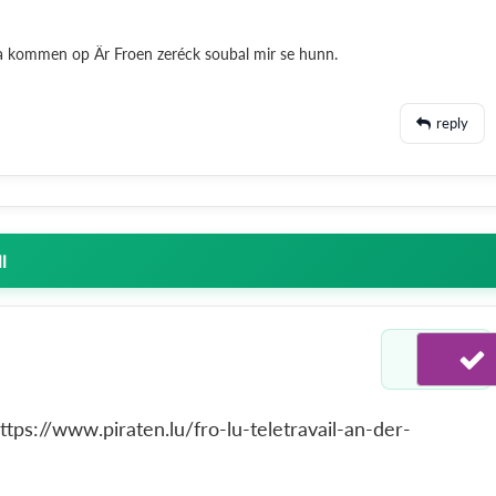
 a kommen op Är Froen zeréck soubal mir se hunn.
reply
z
l
ttps://www.piraten.lu/fro-lu-teletravail-an-der-