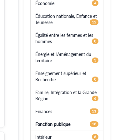
Économie
4
Éducation nationale, Enfance et
Jeunesse
12
Égalité entre les femmes et les
hommes
0
Énergie et l'Aménagement du
territoire
3
Enseignement supérieur et
Recherche
0
Famille, Intégration et la Grande
Région
6
Finances
11
Fonction publique
18
Intérieur
8