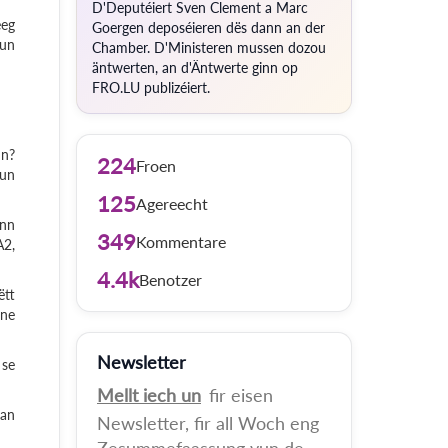
D'Deputéiert Sven Clement a Marc
eeg
Goergen deposéieren dës dann an der
 un
Chamber. D'Ministeren mussen dozou
äntwerten, an d'Äntwerte ginn op
FRO.LU publizéiert.
nn?
224
Froen
 un
125
Agereecht
unn
349
Kommentare
A2,
4.4k
Benotzer
ëtt
ene
Newsletter
 se
Mellt iech un
fir eisen
 an
Newsletter, fir all Woch eng