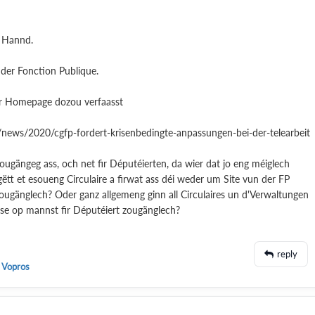
i Hannd.
der Fonction Publique.
er Homepage dozou verfaasst
/news/2020/cgfp-fordert-krisenbedingte-anpassungen-bei-der-telearbeit
 zougängeg ass, och net fir Députéierten, da wier dat jo eng méiglech
ëtt et esoueng Circulaire a firwat ass déi weder um Site vun der FP
änglech? Oder ganz allgemeng ginn all Circulaires un d'Verwaltungen
e se op mannst fir Députéiert zougänglech?
reply
 Vopros