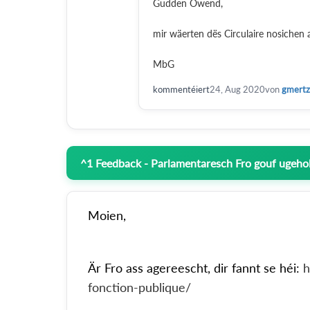
Gudden Owend,
mir wäerten dës Circulaire nosichen
MbG
kommentéiert
24, Aug 2020
von
gmert
^
1
Feedback - Parlamentaresch Fro gouf ugehol
Moien,
Är Fro ass agereescht, dir fannt se héi:
h
fonction-publique/