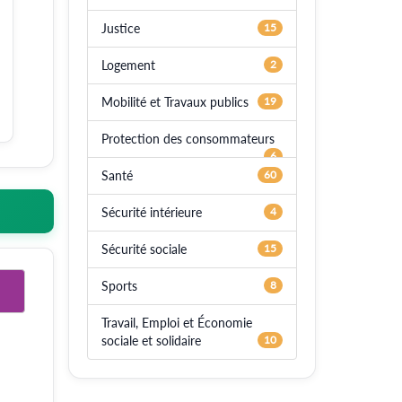
Justice
15
Logement
2
Mobilité et Travaux publics
19
Protection des consommateurs
6
Santé
60
Sécurité intérieure
4
Sécurité sociale
15
Sports
8
Travail, Emploi et Économie
sociale et solidaire
10