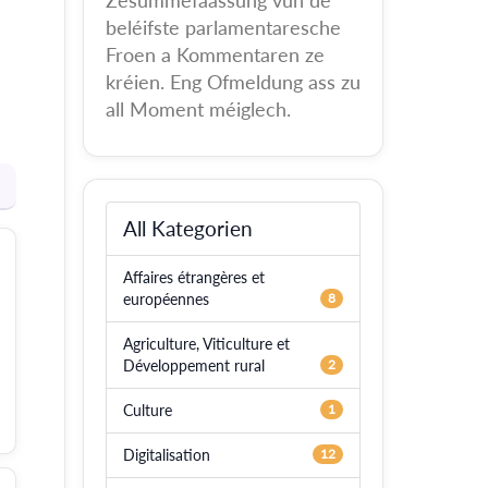
Zesummefaassung vun de
beléifste parlamentaresche
Froen a Kommentaren ze
kréien. Eng Ofmeldung ass zu
all Moment méiglech.
All Kategorien
Affaires étrangères et
européennes
8
Agriculture, Viticulture et
Développement rural
2
Culture
1
Digitalisation
12