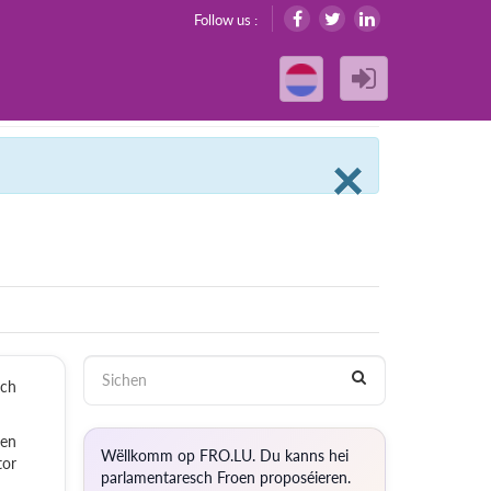
Follow us :
Clos
×
ach
nen
Wëllkomm op FRO.LU. Du kanns hei
tor
parlamentaresch Froen proposéieren.