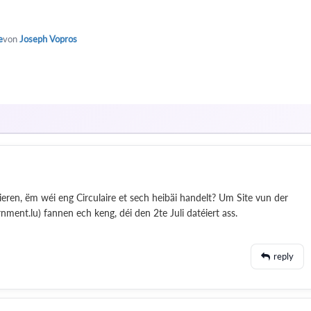
e
von
Joseph Vopros
éieren, ëm wéi eng Circulaire et sech heibäi handelt? Um Site vun der
ment.lu) fannen ech keng, déi den 2te Juli datéiert ass.
reply
z