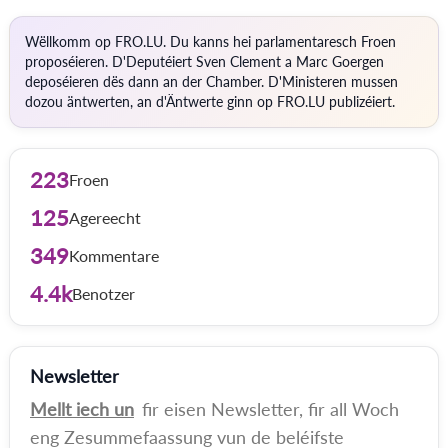
Wëllkomm op FRO.LU. Du kanns hei parlamentaresch Froen
proposéieren. D'Deputéiert Sven Clement a Marc Goergen
deposéieren dës dann an der Chamber. D'Ministeren mussen
dozou äntwerten, an d'Äntwerte ginn op FRO.LU publizéiert.
223
Froen
125
Agereecht
349
Kommentare
4.4k
Benotzer
Newsletter
Mellt iech un
fir eisen Newsletter, fir all Woch
eng Zesummefaassung vun de beléifste