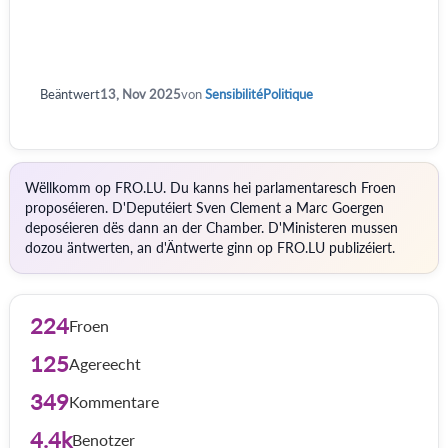
Beäntwert
13, Nov 2025
von
SensibilitéPolitique
Wëllkomm op FRO.LU. Du kanns hei parlamentaresch Froen
proposéieren. D'Deputéiert Sven Clement a Marc Goergen
deposéieren dës dann an der Chamber. D'Ministeren mussen
dozou äntwerten, an d'Äntwerte ginn op FRO.LU publizéiert.
224
Froen
125
Agereecht
349
Kommentare
4.4k
Benotzer