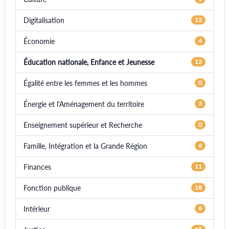
Digitalisation
12
Économie
4
Éducation nationale, Enfance et Jeunesse
12
Égalité entre les femmes et les hommes
0
Énergie et l'Aménagement du territoire
3
Enseignement supérieur et Recherche
0
Famille, Intégration et la Grande Région
6
Finances
11
Fonction publique
18
Intérieur
8