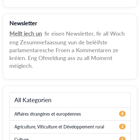
Newsletter
Mellt iech un
fir eisen Newsletter, fir all Woch
eng Zesummefaassung vun de beléifste
parlamentaresche Froen a Kommentaren ze
kréien. Eng Ofmeldung ass zu all Moment
méiglech.
All Kategorien
Affaires étrangères et européennes
8
Agriculture, Viticulture et Développement rural
2
Culture
1