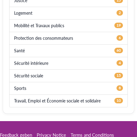
Justice
15
Logement
2
Mobilité et Travaux publics
19
Protection des consommateurs
6
Santé
60
Sécurité intérieure
4
Sécurité sociale
15
Sports
8
Travail, Emploi et Économie sociale et solidaire
10
Feedback geben
Privacy Notice
Terms and Conditions