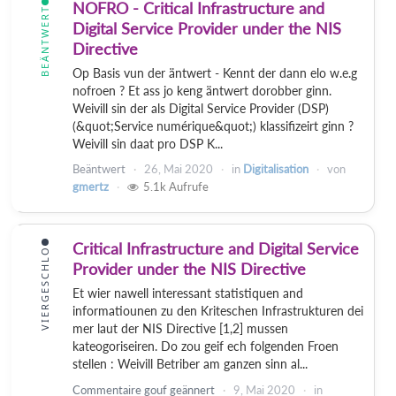
NOFRO - Critical Infrastructure and
BEÄNTWERT
Digital Service Provider under the NIS
Directive
Op Basis vun der äntwert - Kennt der dann elo w.e.g
nofroen ? Et ass jo keng äntwert dorobber ginn.
Weivill sin der als Digital Service Provider (DSP)
(&quot;Service numérique&quot;) klassifizeirt ginn ?
Weivill sin daat pro DSP K...
Beäntwert
26, Mai 2020
in
Digitalisation
von
gmertz
5.1k
Aufrufe
Critical Infrastructure and Digital Service
VIERGESCHLO
Provider under the NIS Directive
Et wier nawell interessant statistiquen and
informatiounen zu den Kriteschen Infrastrukturen dei
mer laut der NIS Directive [1,2] mussen
kateogoriseiren. Do zou geif ech folgenden Froen
stellen : Weivill Betriber am ganzen sinn al...
Commentaire gouf geännert
9, Mai 2020
in