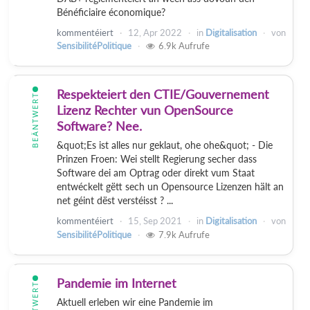
Bénéficiaire économique?
kommentéiert
12, Apr 2022
in
Digitalisation
von
SensibilitéPolitique
6.9k
Aufrufe
Respekteiert den CTIE/Gouvernement
BEÄNTWERT
Lizenz Rechter vun OpenSource
Software? Nee.
&quot;Es ist alles nur geklaut, ohe ohe&quot; - Die
Prinzen Froen: Wei stellt Regierung secher dass
Software dei am Optrag oder direkt vum Staat
entwéckelt gëtt sech un Opensource Lizenzen hält an
net géint dëst verstéisst ? ...
kommentéiert
15, Sep 2021
in
Digitalisation
von
SensibilitéPolitique
7.9k
Aufrufe
Pandemie im Internet
BEÄNTWERT
Aktuell erleben wir eine Pandemie im