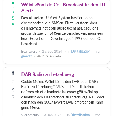
Wéini kënnt de Cell Broadcast fir den LU-
BEÄNTWERT
Alert?
Den aktuellen LU-Alert System baséiert jo ob
d'verschecken vun SMSen. Fir ze verstoen, dass
d'Handynetz net dofir ausgeluecht ass, esou eng
grouss Unzuel un SMSen ze verschecken, muss een
keen Expert sinn. Doweinst gouf 1999 och den Cell
Broadcast ...
Beäntwert
25, Sep 2024
in
Digitalisation
von
gmertz
2.7k
Aufrufe
DAB Radio zu Lëtzebuerg
VIERGESCHLO
Gudde Moien, Wéini kënnt den DAB oder DAB+
Radio zu Lëtzebuerg? Vläischt kéint dir heizou
nofroen ob et e konkrete Kalenner gëtt wéini op
d'mannst den Haaptsender zu Lëtzebuerg, RTL, oder
och nach den 100,7 iwwert DAB ampfaangen kann
ginn. Merci,
Viergeschlo
3, Jan 2024
in
Digitalisation
von