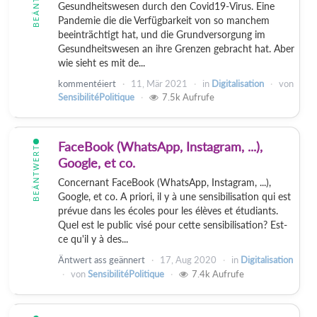
Gesundheitswesen durch den Covid19-Virus. Eine
Pandemie die die Verfügbarkeit von so manchem
beeinträchtigt hat, und die Grundversorgung im
Gesundheitswesen an ihre Grenzen gebracht hat. Aber
wie sieht es mit de...
kommentéiert
11, Mär 2021
in
Digitalisation
von
SensibilitéPolitique
7.5k
Aufrufe
FaceBook (WhatsApp, Instagram, ...),
BEÄNTWERT
Google, et co.
Concernant FaceBook (WhatsApp, Instagram, ...),
Google, et co. A priori, il y à une sensibilisation qui est
prévue dans les écoles pour les élèves et étudiants.
Quel est le public visé pour cette sensibilisation? Est-
ce qu'il y à des...
Äntwert ass geännert
17, Aug 2020
in
Digitalisation
von
SensibilitéPolitique
7.4k
Aufrufe