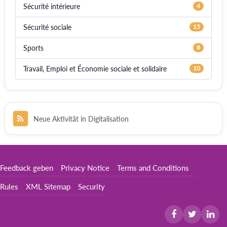
Sécurité intérieure
4
Sécurité sociale
15
Sports
8
Travail, Emploi et Économie sociale et solidaire
10
Neue Aktivität in Digitalisation
Feedback geben
Privacy Notice
Terms and Conditions
Rules
XML Sitemap
Security