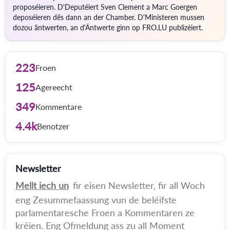
proposéieren. D'Deputéiert Sven Clement a Marc Goergen
deposéieren dës dann an der Chamber. D'Ministeren mussen
dozou äntwerten, an d'Äntwerte ginn op FRO.LU publizéiert.
223
Froen
125
Agereecht
349
Kommentare
4.4k
Benotzer
Newsletter
Mellt iech un
fir eisen Newsletter, fir all Woch
eng Zesummefaassung vun de beléifste
parlamentaresche Froen a Kommentaren ze
kréien. Eng Ofmeldung ass zu all Moment