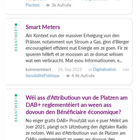
Pischmi
3k
Aufrufe
Smart Meters
BEÄNTWERT
Am Kontext vun der massiver Erheigung vun den
Präisser, notamment vun Stroum a Gas, ginn d'Bierger
encouragéiert effizient mat Energie em ze goen. Fir ze
spueren hëlleft et ze moossen an ze domat wëssen
wat een verbraucht. Mat esou Informatiounen, e...
kommentéiert
26, Sep 2022
in
Digitalisation
von
SensibilitéPolitique
4.4k
Aufrufe
Wéi ass d'Attributioun vun de Platzen am
BEÄNTWERT
DAB+ reglementéiert an ween ass
dovoun den Bénéficiaire économique?
No enger gratis DAB+ Proufzäit vun e puer Méint am
Joer 2021, plangt och Lëtzebuerg den digitalen Radio
ze notzen. Wéi ass d'Attributioun vun de Platzen am
DAB+ reglementéiert an ween ass dovoun den