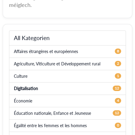
méiglech.
All Kategorien
Affaires étrangères et européennes
8
Agriculture, Viticulture et Développement rural
2
Culture
1
Digitalisation
12
Économie
4
Éducation nationale, Enfance et Jeunesse
12
Égalité entre les femmes et les hommes
0