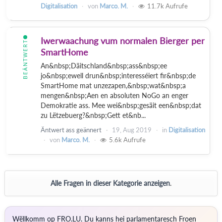
Digitalisation
von
Marco. M.
11.7k
Aufrufe
Iwerwaachung vum normalen Bierger per
BEÄNTWERT
SmartHome
An&nbsp;Däitschland&nbsp;ass&nbsp;ee
jo&nbsp;ewell drun&nbsp;interesséiert fir&nbsp;de
SmartHome mat unzezapen,&nbsp;wat&nbsp;a
mengen&nbsp;Aen en absoluten NoGo an enger
Demokratie ass. Mee wei&nbsp;gesäit een&nbsp;dat
zu Lëtzebuerg?&nbsp;Gett et&nb...
Äntwert ass geännert
19, Aug 2019
in
Digitalisation
von
Marco. M.
5.6k
Aufrufe
Alle Fragen in dieser Kategorie anzeigen
.
Wëllkomm op FRO.LU. Du kanns hei parlamentaresch Froen