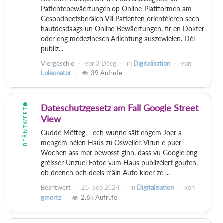
Patientebewäertungen op Online-Plattformen am
Gesondheetsberäich Vill Patienten orientéieren sech
hautdesdaags un Online-Bewäertungen, fir en Dokter
oder eng medezinesch Ariichtung auszewielen. Déi
publiz...
Viergeschlo
vor
3 Deeg
in
Digitalisation
von
Loleonator
39
Aufrufe
Dateschutzgesetz am Fall Google Street
BEÄNTWERT
View
Gudde Mëtteg, ech wunne säit engem Joer a
mengem néien Haus zu Osweiler. Virun e puer
Wochen ass mer bewosst ginn, dass vu Google eng
gréisser Unzuel Fotoe vum Haus publizéiert goufen,
ob deenen och deels mäin Auto kloer ze ...
Beäntwert
25, Sep 2024
in
Digitalisation
von
gmertz
2.6k
Aufrufe