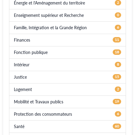
Énergie et l'Aménagement du territoire
2
Enseignement supérieur et Recherche
0
Famille, Intégration et la Grande Région
6
Finances
11
Fonction publique
18
Intérieur
8
Justice
15
Logement
2
Mobilité et Travaux publics
19
Protection des consommateurs
6
Santé
60