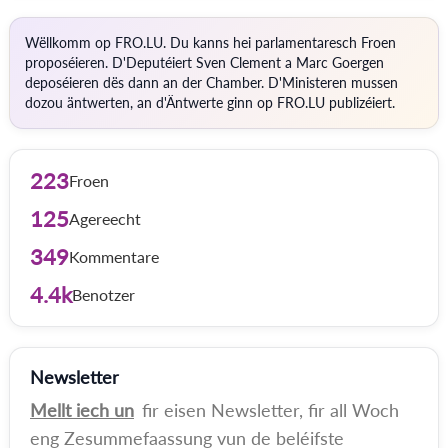
Wëllkomm op FRO.LU. Du kanns hei parlamentaresch Froen
proposéieren. D'Deputéiert Sven Clement a Marc Goergen
deposéieren dës dann an der Chamber. D'Ministeren mussen
dozou äntwerten, an d'Äntwerte ginn op FRO.LU publizéiert.
223
Froen
125
Agereecht
349
Kommentare
4.4k
Benotzer
Newsletter
Mellt iech un
fir eisen Newsletter, fir all Woch
eng Zesummefaassung vun de beléifste