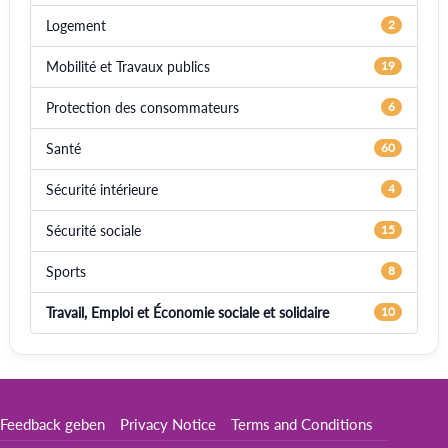
Logement
2
Mobilité et Travaux publics
19
Protection des consommateurs
6
Santé
60
Sécurité intérieure
4
Sécurité sociale
15
Sports
8
Travail, Emploi et Économie sociale et solidaire
10
Feedback geben
Privacy Notice
Terms and Conditions