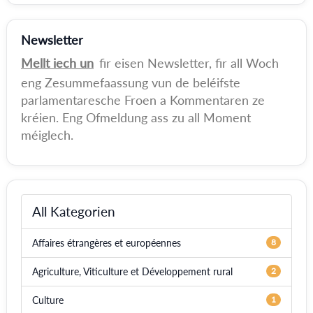
Newsletter
Mellt iech un
fir eisen Newsletter, fir all Woch
eng Zesummefaassung vun de beléifste
parlamentaresche Froen a Kommentaren ze
kréien. Eng Ofmeldung ass zu all Moment
méiglech.
All Kategorien
Affaires étrangères et européennes
8
Agriculture, Viticulture et Développement rural
2
Culture
1