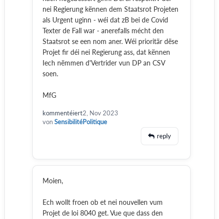
nei Regierung kënnen dem Staatsrot Projeten
als Urgent uginn - wéi dat zB bei de Covid
Texter de Fall war - anerefalls mécht den
Staatsrot se een nom aner. Wéi prioritär dëse
Projet fir déi nei Regierung ass, dat kënnen
Iech nëmmen d'Vertrider vun DP an CSV
soen.
MfG
kommentéiert
2, Nov 2023
von
SensibilitéPolitique
reply
Moien,
Ech wollt froen ob et nei nouvellen vum
Projet de loi 8040 get. Vue que dass den