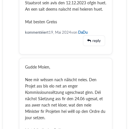
Staatsrot sein avis den 12.12.2023 ofgin huet.
An een sait deems naischt mei heieren huet.
Mat besten Greiss
kommentéiert
19, Mai 2024
von
DaDu
reply
Gudde Moien,
Nee mir wëssen nach näischt neies. Den
Projet ass bis elo net an enger
Kommissiounssëtzung ugeschwat ginn. Déi
nächst Säetzung ass fir den 24.06 ugesat, et
ass awer nach net kloer, wat den neie
Minister fir Projeten hei wëll op den Ordre du
jour setzen.