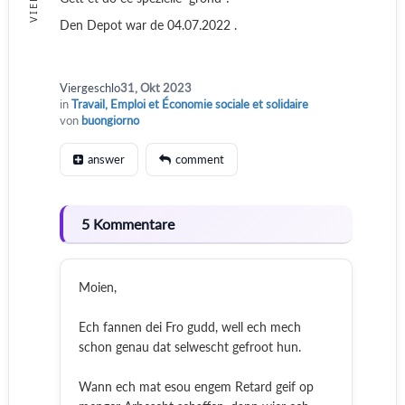
Den Depot war de 04.07.2022 .
Viergeschlo
31, Okt 2023
in
Travail, Emploi et Économie sociale et solidaire
von
buongiorno
answer
comment
5 Kommentare
Moien,
Ech fannen dei Fro gudd, well ech mech
schon genau dat selwescht gefroot hun.
Wann ech mat esou engem Retard geif op