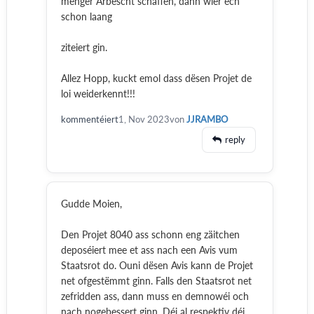
menger Arbescht schaffen, dann wier ech
schon laang
ziteiert gin.
Allez Hopp, kuckt emol dass dësen Projet de
loi weiderkennt!!!
kommentéiert
1, Nov 2023
von
JJRAMBO
reply
Gudde Moien,
Den Projet 8040 ass schonn eng zäitchen
deposéiert mee et ass nach een Avis vum
Staatsrot do. Ouni dësen Avis kann de Projet
net ofgestëmmt ginn. Falls den Staatsrot net
zefridden ass, dann muss en demnowéi och
nach nogebessert ginn. Déi al respektiv déi