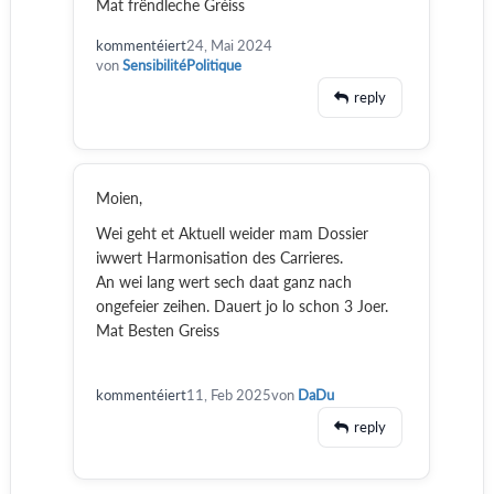
Mat frëndleche Gréiss
kommentéiert
24, Mai 2024
von
SensibilitéPolitique
reply
Moien,
Wei geht et Aktuell weider mam Dossier
iwwert Harmonisation des Carrieres.
An wei lang wert sech daat ganz nach
ongefeier zeihen. Dauert jo lo schon 3 Joer.
Mat Besten Greiss
kommentéiert
11, Feb 2025
von
DaDu
reply