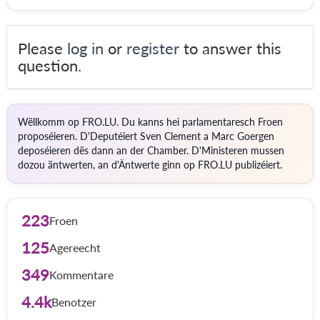
Please
log in
or
register
to answer this
question.
Wëllkomm op FRO.LU. Du kanns hei parlamentaresch Froen
proposéieren. D'Deputéiert Sven Clement a Marc Goergen
deposéieren dës dann an der Chamber. D'Ministeren mussen
dozou äntwerten, an d'Äntwerte ginn op FRO.LU publizéiert.
223
Froen
125
Agereecht
349
Kommentare
4.4k
Benotzer