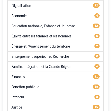
Digitalisation
12
Économie
4
Éducation nationale, Enfance et Jeunesse
12
Égalité entre les femmes et les hommes
0
Énergie et l'Aménagement du territoire
2
Enseignement supérieur et Recherche
0
Famille, Intégration et la Grande Région
6
Finances
11
Fonction publique
18
Intérieur
8
Justice
15