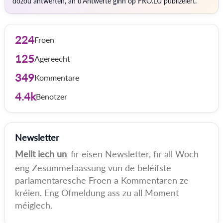
dozou äntwerten, an d'Äntwerte ginn op FRO.LU publizéiert.
224
Froen
125
Agereecht
349
Kommentare
4.4k
Benotzer
Newsletter
Mellt iech un
fir eisen Newsletter, fir all Woch
eng Zesummefaassung vun de beléifste
parlamentaresche Froen a Kommentaren ze
kréien. Eng Ofmeldung ass zu all Moment
méiglech.