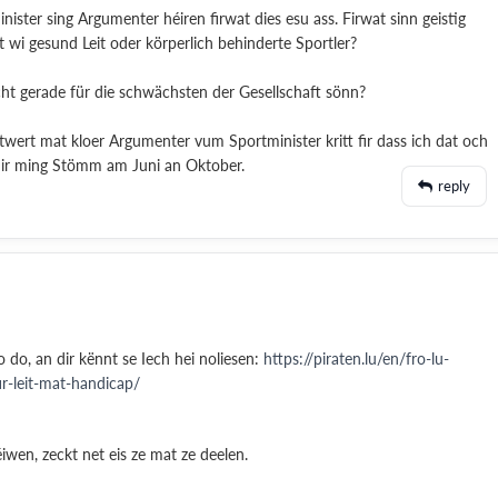
nister sing Argumenter héiren firwat dies esu ass. Firwat sinn geistig
 wi gesund Leit oder körperlich behinderte Sportler?
cht gerade für die schwächsten der Gesellschaft sönn?
twert mat kloer Argumenter vum Sportminister kritt fir dass ich dat och
 dir ming Stömm am Juni an Oktober.
reply
 do, an dir kënnt se Iech hei noliesen:
https://piraten.lu/en/fro-lu-
ir-leit-mat-handicap/
wen, zeckt net eis ze mat ze deelen.