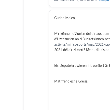
Gudde Moien,
Mir kënnen d'Zuelen dei dir aus dem 
d'Lizenzuelen an d'Budgetslinnen ne
activite/minist-sports/msp/2021-rap
2021 déi dir zitéiert? Kënnt dir eis 
Eis Deputéiert wieren intresséiert är
Mat frëndleche Gréiss,