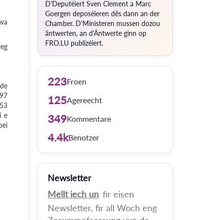
D'Deputéiert Sven Clement a Marc
Goergen deposéieren dës dann an der
 wa
Chamber. D'Ministeren mussen dozou
äntwerten, an d'Äntwerte ginn op
FRO.LU publizéiert.
teg
223
Froen
 de
197
125
Agereecht
653
i e
349
Kommentare
bei
4.4k
Benotzer
Newsletter
Mellt iech un
fir eisen
Newsletter, fir all Woch eng