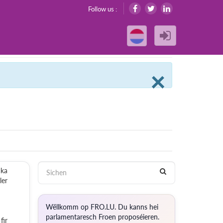
Follow us :
Clos
×
 ka
ler
Wëllkomm op FRO.LU. Du kanns hei
parlamentaresch Froen proposéieren.
fir