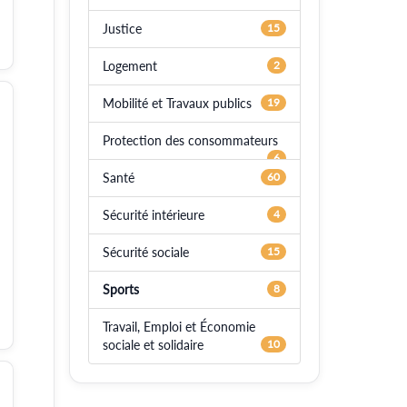
Justice
15
Logement
2
Mobilité et Travaux publics
19
Protection des consommateurs
6
Santé
60
Sécurité intérieure
4
Sécurité sociale
15
Sports
8
Travail, Emploi et Économie
sociale et solidaire
10