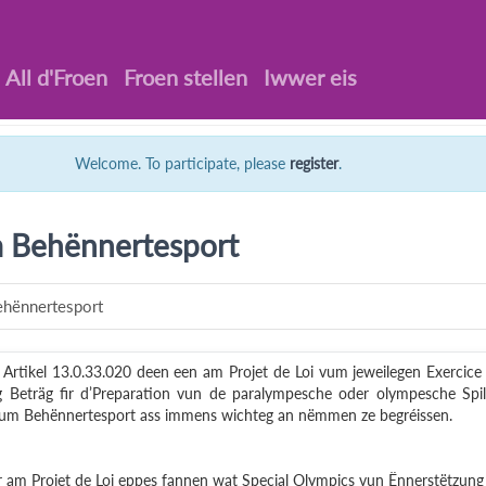
All d'Froen
Froen stellen
Iwwer eis
Welcome. To participate, please
register
.
m Behënnertesport
ehënnertesport
 Artikel 13.0.33.020 deen een am Projet de Loi vum jeweilegen Exercice
g Beträg fir d’Preparation vun de paralympesche oder olympesche Spil
vum Behënnertesport ass immens wichteg an nëmmen ze begréissen.
am Projet de Loi eppes fannen wat Special Olympics vun Ënnerstëtzung 