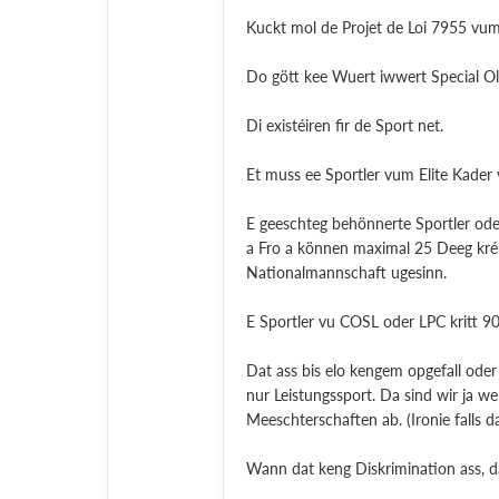
Kuckt mol de Projet de Loi 7955 vum
Do gött kee Wuert iwwert Special Oly
Di existéiren fir de Sport net.
Et muss ee Sportler vum Elite Kader
E geeschteg behönnerte Sportler ode
a Fro a können maximal 25 Deeg kréi
Nationalmannschaft ugesinn.
E Sportler vu COSL oder LPC kritt 9
Dat ass bis elo kengem opgefall oder 
nur Leistungssport. Da sind wir ja we
Meeschterschaften ab. (Ironie falls d
Wann dat keng Diskrimination ass, da