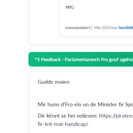
MfG
kommentéiert
7, Mär 2023
von
Sensibili
^
1
Feedback - Parlamentaresch Fro gouf ugehol
Gudde moien
Mir hunn d'Fro elo un de Minister fir Sp
Dir kënnt se hei noliesen:
https://pirate
fir-leit-mat-handicap/