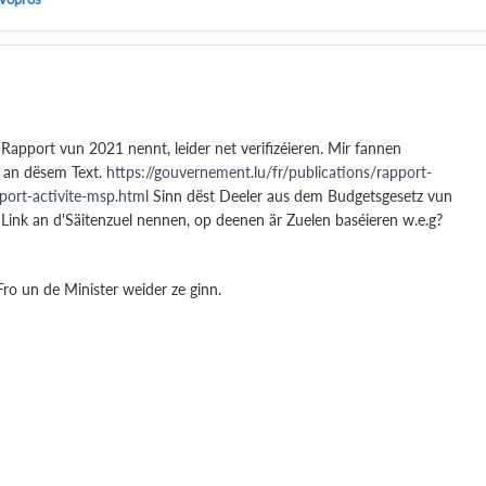
Rapport vun 2021 nennt, leider net verifizéieren. Mir fannen
t an dësem Text.
https://gouvernement.lu/fr/publications/rapport-
port-activite-msp.html
Sinn dëst Deeler aus dem Budgetsgesetz vun
de Link an d'Säitenzuel nennen, op deenen är Zuelen baséieren w.e.g?
 Fro un de Minister weider ze ginn.