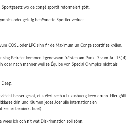
 Sportgesetz wo de congé sportif reforméiert gött.
mpics oder geistig behënnerte Sportler verluer.
 vum COSL oder LPC sinn fir de Maximum un Congé sportif ze kréien.
r sing Betreier kommen irgendwann fréisten am Punkt 7 vum Art 15( 4)
n oder nach manner well se Équipe von Special Olympics nicht als
0 Deeg.
vleicht besser gesot, et stéiert sech a Luxusbuerg keen drunn. Hier göllt
ltklasse drin und räumen jedes Joer alle internationalen
at keiner bemierkt huet)
 wees ich och nit wat Diskrimnation soll sönn.