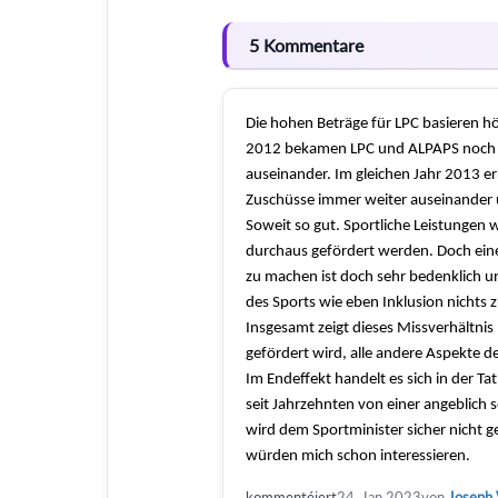
5 Kommentare
Die hohen Beträge für LPC basieren h
2012 bekamen LPC und ALPAPS noch e
auseinander. Im gleichen Jahr 2013 er
Zuschüsse immer weiter auseinander u
Soweit so gut. Sportliche Leistungen 
durchaus gefördert werden. Doch ein
zu machen ist doch sehr bedenklich u
des Sports wie eben Inklusion nichts z
Insgesamt zeigt dieses Missverhältnis
gefördert wird, alle andere Aspekte d
Im Endeffekt handelt es sich in der T
seit Jahrzehnten von einer angeblich 
wird dem Sportminister sicher nicht g
würden mich schon interessieren.
kommentéiert
24, Jan 2023
von
Joseph 