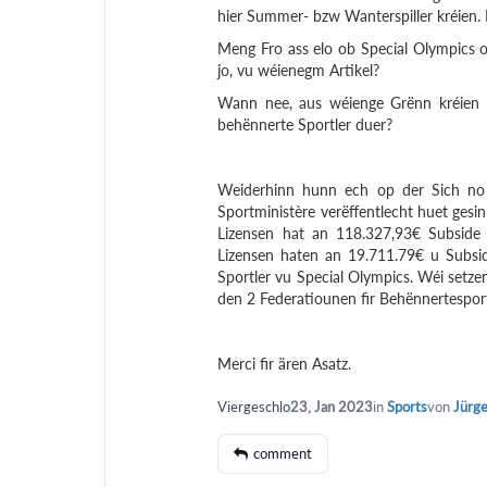
hier Summer- bzw Wanterspiller kréien.
Meng Fro ass elo ob Special Olympics och
jo, vu wéienegm Artikel?
Wann nee, aus wéienge Grënn kréien s
behënnerte Sportler duer?
Weiderhinn hunn ech op der Sich no 
Sportministère verëffentlecht huet ges
Lizensen hat an 118.327,93€ Subside 
Lizensen haten an 19.711.79€ u Subsid
Sportler vu Special Olympics. Wéi setze
den 2 Federatiounen fir Behënnertesport
Merci fir ären Asatz.
Viergeschlo
23, Jan 2023
in
Sports
von
Jürg
comment