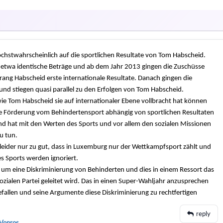
öchstwahrscheinlich auf die sportlichen Resultate von Tom Habscheid.
twa identische Beträge und ab dem Jahr 2013 gingen die Zuschüsse
rang Habscheid erste internationale Resultate. Danach gingen die
nd stiegen quasi parallel zu den Erfolgen von Tom Habscheid.
wie Tom Habscheid sie auf internationaler Ebene vollbracht hat können
e Förderung vom Behindertensport abhängig von sportlichen Resultaten
nd hat mit den Werten des Sports und vor allem den sozialen Missionen
u tun.
 leider nur zu gut, dass in Luxemburg nur der Wettkampfsport zählt und
es Sports werden ignoriert.
at um eine Diskriminierung von Behinderten und dies in einem Ressort das
sozialen Partei geleitet wird. Das in einen Super-Wahljahr anzusprechen
efallen und seine Argumente diese Diskriminierung zu rechtfertigen
reply
Vopros