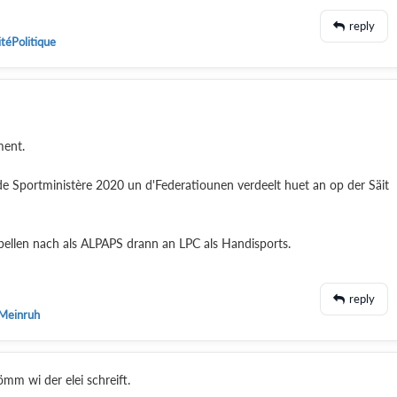
reply
itéPolitique
ment.
de Sportministère 2020 un d'Federatiounen verdeelt huet an op der Säit
bellen nach als ALPAPS drann an LPC als Handisports.
reply
 Meinruh
ömm wi der elei schreift.