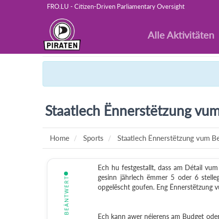
FRO.LU - Citizen-Driven Parliamentary Oversight
Alle Aktivitäten
Staatlech Ënnerstëtzung vu
Home
Sports
Staatlech Ënnerstëtzung vum B
Ech hu festgestallt, dass am Détail vum
gesinn jährlech ëmmer 5 oder 6 stelle
BEÄNTWERT
opgelëscht goufen. Eng Ënnerstëtzung 
Ech kann awer néierens am Budget oder 