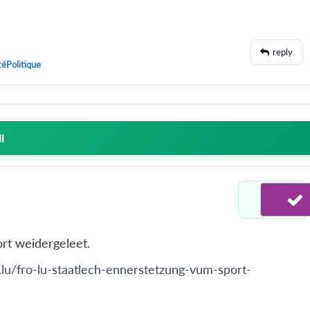
reply
téPolitique
l
ort weidergeleet.
n.lu/fro-lu-staatlech-ennerstetzung-vum-sport-