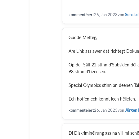
kommentéiert
26, Jan 2023
von
Sensibil
Gudde Mëtteg,
Äre Link ass awer dat richtegt Doku
Op der Säit 22 stinn d'Subsiden déi 
98 stinn d'Lizensen.
Special Olympics stinn an deenen Ta
Ech hoffen ech konnt iech hëllefen.
kommentéiert
26, Jan 2023
von
Jürgen
Di Diskriminéirung ass na vill mi schl