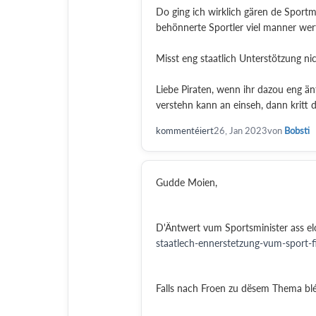
Do ging ich wirklich gären de Sportmi
behönnerte Sportler viel manner wert
Misst eng staatlich Unterstötzung ni
Liebe Piraten, wenn ihr dazou eng än
verstehn kann an einseh, dann kritt
kommentéiert
26, Jan 2023
von
Bobsti
Gudde Moien,
D'Äntwert vum Sportsminister ass elo
staatlech-ennerstetzung-vum-sport-f
Falls nach Froen zu dësem Thema bléi