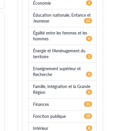
Économie
4
Éducation nationale, Enfance et
Jeunesse
12
Égalité entre les femmes et les
hommes
0
Énergie et l'Aménagement du
territoire
2
Enseignement supérieur et
Recherche
0
Famille, Intégration et la Grande
Région
6
Finances
11
Fonction publique
18
Intérieur
8