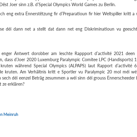
Dëst Joer sinn z.B. d’Special Olympics World Games zu Berlin.
 eng extra Ënnerstëtzung fir d’Preparatioun fir hier Weltspiller kritt a
e déi dann net a stellt dat dann net eng Diskriminatioun vu geesch
enger Äntwert dorobber am leschte Rappport d’activité 2021 deen
inn, dass d’Joer 2020 Luxemburg Paralympic Comitee LPC (Handisports) 
kruten während Special Olympics (ALPAPS) laut Rapport d’activité 
e kruten. Am Verhältnis kritt e Sportler vu Paralympic 20 mol méi wé
n sech déi eenzel Beträg zesummen a wéi sinn déi grouss Ënnerscheeder 
 ze erklären?
en Meinruh