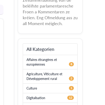
Zesummefaassung vun de
beléifste parlamentaresche
Froen a Kommentaren ze
kréien. Eng Ofmeldung ass zu
all Moment méiglech.
All Kategorien
Affaires étrangères et
européennes
8
Agriculture, Viticulture et
Développement rural
2
Culture
1
Digitalisation
12