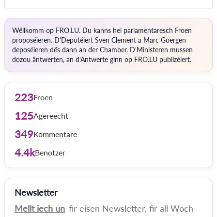
Wëllkomm op FRO.LU. Du kanns hei parlamentaresch Froen
proposéieren. D'Deputéiert Sven Clement a Marc Goergen
deposéieren dës dann an der Chamber. D'Ministeren mussen
dozou äntwerten, an d'Äntwerte ginn op FRO.LU publizéiert.
223
Froen
125
Agereecht
349
Kommentare
4.4k
Benotzer
Newsletter
Mellt iech un
fir eisen Newsletter, fir all Woch