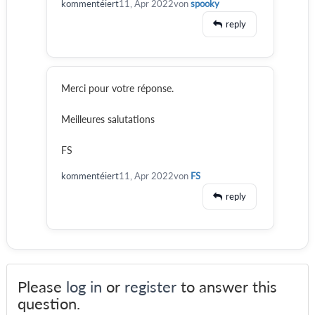
kommentéiert
11, Apr 2022
von
spooky
reply
Merci pour votre réponse.
Meilleures salutations
FS
kommentéiert
11, Apr 2022
von
FS
reply
Please
log in
or
register
to answer this
question.