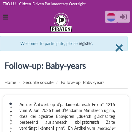
FRO.LU - Citizen-Driven Parliamentary Oversight
Toggle
navigation
C
×
Welcome. To participate, please
register
.
Follow-up: Baby-years
Home
Sécurité sociale
Follow-up: Baby-years
An der Äntwert op d’parlamentaresch Fro n° 4216
VIERGESCHLO
vum 9. Juni 2026 huet d’Madamm Ministesch uginn,
dass déi agedroe Babyjoren „duerch gläichzäiteg
besteeënd auslännesch
obligatoresch
Zäite
verdrängt [kënnen] ginn“.
En Artikel vum
Trierischer