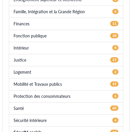
Famille, Intégration et la Grande Région
6
Finances
11
Fonction publique
18
Intérieur
8
Justice
15
Logement
2
Mobilité et Travaux publics
19
Protection des consommateurs
6
Santé
60
Sécurité intérieure
4