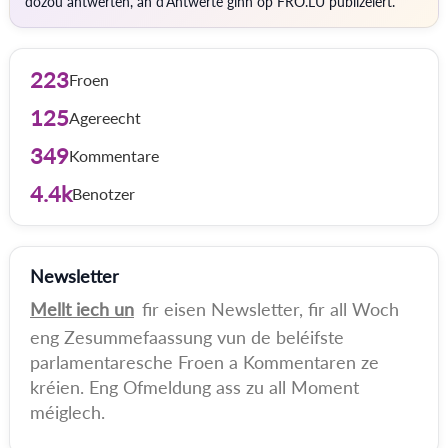
dozou äntwerten, an d'Äntwerte ginn op FRO.LU publizéiert.
223
Froen
125
Agereecht
349
Kommentare
4.4k
Benotzer
Newsletter
Mellt iech un
fir eisen Newsletter, fir all Woch
eng Zesummefaassung vun de beléifste
parlamentaresche Froen a Kommentaren ze
kréien. Eng Ofmeldung ass zu all Moment
méiglech.