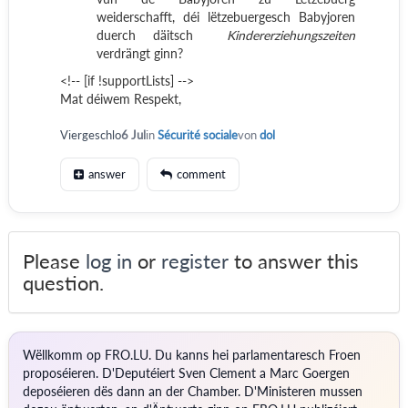
weiderschafft, déi lëtzebuergesch Babyjoren
duerch däitsch
Kindererziehungszeiten
verdrängt ginn?
<!-- [if !supportLists] -->
Mat déiwem Respekt,
Viergeschlo
6 Jul
in
Sécurité sociale
von
dol
answer
comment
Please
log in
or
register
to answer this
question.
Wëllkomm op FRO.LU. Du kanns hei parlamentaresch Froen
proposéieren. D'Deputéiert Sven Clement a Marc Goergen
deposéieren dës dann an der Chamber. D'Ministeren mussen