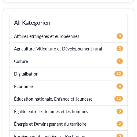
All Kategorien
Affaires étrangères et européennes
8
Agriculture, Viticulture et Développement rural
2
Culture
1
Digitalisation
12
Économie
4
Éducation nationale, Enfance et Jeunesse
12
Égalité entre les femmes et les hommes
0
Énergie et l'Aménagement du territoire
2
Enseignement supérieur et Recherche
0