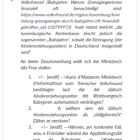
Volksfreund (Babyjahre: Warum Grenzgängerinnen
finanziell oft benachteiligt sind;
https://www.volksfreund.de/region/luxemburg/luxe
mburg-grenzgaenger-durch-babyjahre-oft-finanziell-
gekniffen_aid-150799973
)
huet rezent bericht „
die
luxemburgische Rentenkasse löscht jedoch die
sogenannten „Baby­jahre“, sobald die Eintragung [der
Kindererziehungszeiten] in Deutschland festgestellt
wird
“.
An deem Zesummenhang wéilt ech der Ministesch
dës Froe stellen:
<!-- [endif] -->
Kann d’Madamm Ministesch
d‘Informatioun vum
Trierischer Volksfreund
bestätegen laut där déi däitsch
Kindererziehungszeiten
déi lëtzebuergesch
Babyjoren automatesch verdrängen?
A wéifern sinn déi däitsch
Kindererziehungszeiten
als „obligatoresch“
Zäiten ze verstoen?
<!-- [endif] -->
Kënnen, am konkreete Fall,
wou e Frontalier wärend der Applizéirungszäit
vun de Babyjoren zu Lëtzebuerg