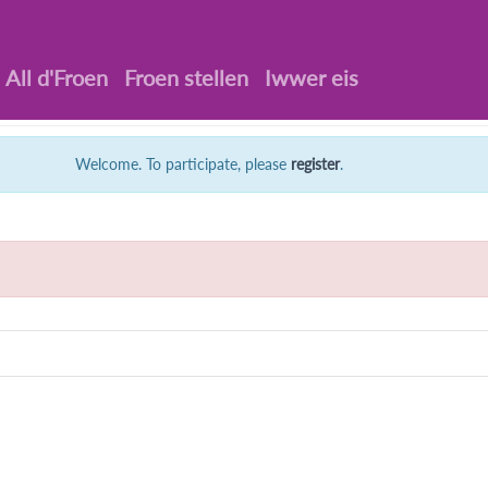
All d'Froen
Froen stellen
Iwwer eis
Welcome. To participate, please
register
.