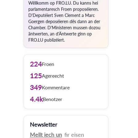
Wëllkomm op FRO.LU. Du kanns hei
parlamentaresch Froen proposéieren.
D'Deputéiert Sven Clement a Marc
Goergen deposéieren dës dann an der
Chamber. D'Ministeren mussen dozou
äntwerten, an d'Äntwerte ginn op
FRO.LU publizéiert.
224
Froen
125
Agereecht
349
Kommentare
4.4k
Benotzer
Newsletter
Mellt iech un
fir eisen