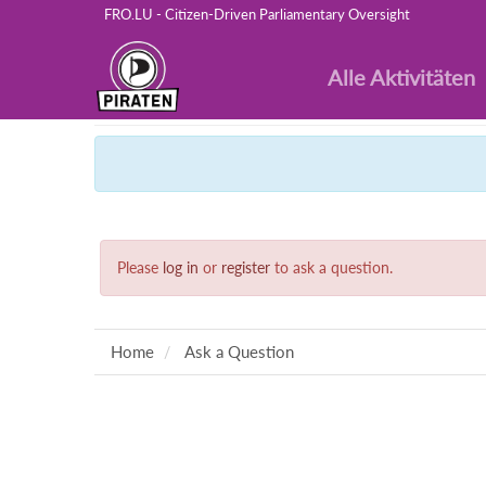
FRO.LU - Citizen-Driven Parliamentary Oversight
Alle Aktivitäten
Please
log in
or
register
to ask a question.
Home
Ask a Question