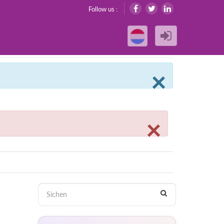
Follow us :
Clos
×
Close
×