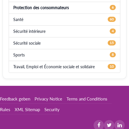
Protection des consommateurs
6
Santé
60
Sécurité intérieure
4
Sécurité sociale
15
Sports
8
Travail, Emploi et Économie sociale et solidaire
10
Feedback geben
Privacy Notice
Terms and Conditions
Rules
XML Sitemap
Security