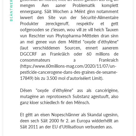
BEÄNTWERT
mengen Aen aaner Problematik komplett
ennergaang. Säit Wochen a Méint ginn notamment
iwwert den Site vun der Sécurité-Alimentaire
Produkter zereckgeruff, respektiv et gett
oofgerooden se z'iessen, wou vill ze vill heich Tauxen
vun Reschter vun Phytopharma-Mëttelen dran sinn
an mei genee vun dem Mëttel "oxyde d’éthylène"
(laut verschiddenen Sourcen, ennert aanerem
DGCCRF an Frankräich oder 60 millions de
consommateurs a Frankraich
(https://www.60millions-mag.com/2020/11/07/un-
pesticide-cancerogene-dans-des-graines-de-sesame-
17849) bis zu 3.500 mol d'autoriséiert Limit).
Dësen "oxyde d’éthylène" ass als cancérigène,
mutagène an reprotoxesch Substanz agestuuft, also
ganz kloer schiedlech fir den Mënsch.
Et gëtt an eisen Nopeschlänner als Skandal ugesinn,
deen sech Säit 2000 fir 2. an Europa widderhëllt an
Säit 2011 an der EU d'Utilisatioun verbueden ass.