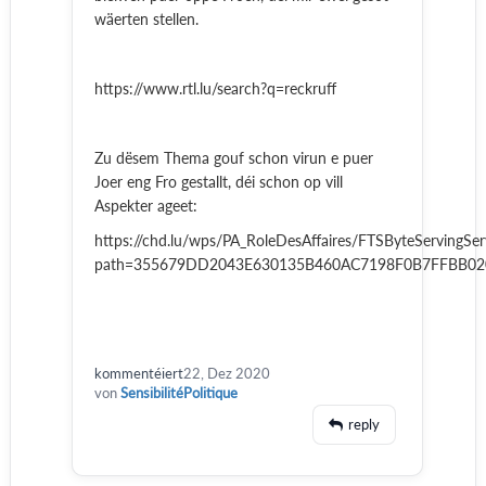
wäerten stellen.
https://www.rtl.lu/search?q=reckruff
Zu dësem Thema gouf schon virun e puer
Joer eng Fro gestallt, déi schon op vill
Aspekter ageet:
https://chd.lu/wps/PA_RoleDesAffaires/FTSByteServingSer
path=355679DD2043E630135B460AC7198F0B7FFBB0
kommentéiert
22, Dez 2020
von
SensibilitéPolitique
reply