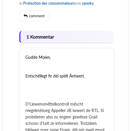
in
Protection des consommateurs
von
spooky
comment
1 Kommentar
Gudde Moien,
Entschëllegt fir déi spéit Äntwert.
D'Liewensmëttelkontroll mëscht
reegelméisseg Appeller zB iwwert de RTL. Si
probéieren also zu engem gewësse Grad
schonn d'Leit ze informéieren. Trotzdem
bléiwen puer oppe Froen, déi mir ewéi gesot