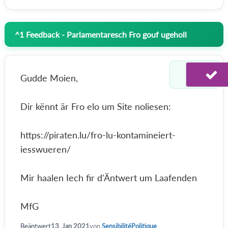
^
1
Feedback - Parlamentaresch Fro gouf ugeholl
Gudde Moien,
Dir kënnt är Fro elo um Site noliesen:
https://piraten.lu/fro-lu-kontamineiert-
iesswueren/
Mir haalen Iech fir d'Äntwert um Laafenden
MfG
Beäntwert
13, Jan 2021
von
SensibilitéPolitique