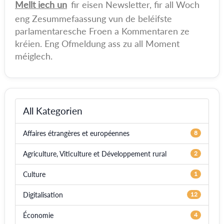
Mellt iech un
fir eisen Newsletter, fir all Woch
eng Zesummefaassung vun de beléifste
parlamentaresche Froen a Kommentaren ze
kréien. Eng Ofmeldung ass zu all Moment
méiglech.
All Kategorien
Affaires étrangères et européennes
8
Agriculture, Viticulture et Développement rural
2
Culture
1
Digitalisation
12
Économie
4