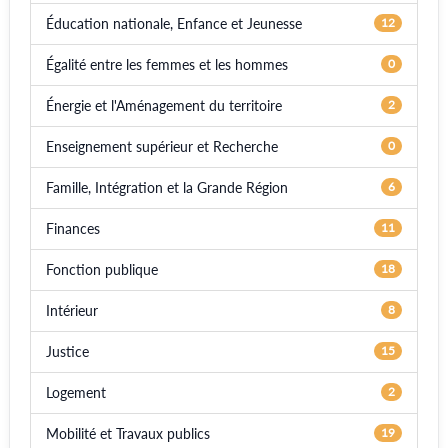
Éducation nationale, Enfance et Jeunesse
12
Égalité entre les femmes et les hommes
0
Énergie et l'Aménagement du territoire
2
Enseignement supérieur et Recherche
0
Famille, Intégration et la Grande Région
6
Finances
11
Fonction publique
18
Intérieur
8
Justice
15
Logement
2
Mobilité et Travaux publics
19