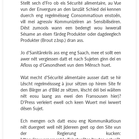
Stellt sech d'Fro ob eis Sécurité alimentaire, au Vue
vun der Envergure an den lanzäit Schied dei kennen
duerch eng regelméisseg Consommatioun enstoën,
vill mei agressiv Kommunizéiren an Sensibiliséiren.
Dëst zumools wann een bedengt wou iwwerall
Sésame an eisen färdeg Produkter oder dagdeeglech
Produkter (Brout z.bsp.) dran ass.
Jo d'Sanitärekriis ass eng eng Saach, mee et sollt een
awer nët vergiessen datt et nach Sujeten ginn dei en
Afloss op d'Gesondheet vun dem Mënsch huet.
Wat mecht d'Sécurité alimentaire ausser datt se hir
Lëscht regelméissseg à jour sëtzen op hirem Site fir
den Biirger an d'Bild ze sëtzen, lëscht déi bei wäitem
nët eosu laang ass ewei den Fransousen hier)?
D'Press verleiert ewell och keen Wuert mei iwwert
dësen Sujet.
Ech mengen och datt esou eng Kommunikatioun
nët duergeet well nët jidereen geet op den Site vun
der Regierung kucken: