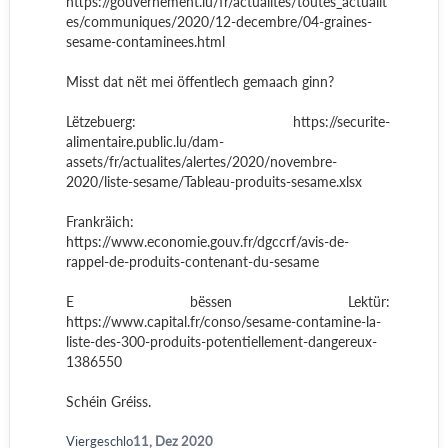
https://gouvernement.lu/fr/actualites/toutes_actualit
es/communiques/2020/12-decembre/04-graines-
sesame-contaminees.html
Misst dat nët mei öffentlech gemaach ginn?
Lëtzebuerg: https://securite-
alimentaire.public.lu/dam-
assets/fr/actualites/alertes/2020/novembre-
2020/liste-sesame/Tableau-produits-sesame.xlsx
Frankräich:
https://www.economie.gouv.fr/dgccrf/avis-de-
rappel-de-produits-contenant-du-sesame
E bëssen Lektür:
https://www.capital.fr/conso/sesame-contamine-la-
liste-des-300-produits-potentiellement-dangereux-
1386550
Schéin Gréiss.
Viergeschlo
11, Dez 2020