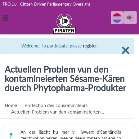
FRO.LU - Citizen-Driven Parliamentary Oversight
Toggle
navigation
C
×
Welcome. To participate, please
register
.
Actuellen Problem vun den
kontamineierten Sésame-Kären
duerch Phytopharma-Produkter
Home
Protection des consommateurs
Actuellen Problem vun den kontamineierten...
An der läscht hu mer vill iwwert d'Sanitärkriis
geschwat an heiren, mee an deem ganzen ass eng an