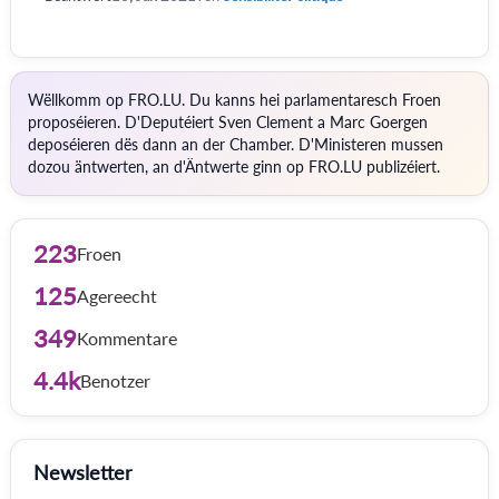
Wëllkomm op FRO.LU. Du kanns hei parlamentaresch Froen
proposéieren. D'Deputéiert Sven Clement a Marc Goergen
deposéieren dës dann an der Chamber. D'Ministeren mussen
dozou äntwerten, an d'Äntwerte ginn op FRO.LU publizéiert.
223
Froen
125
Agereecht
349
Kommentare
4.4k
Benotzer
Newsletter