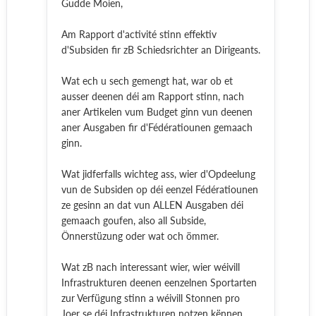
Gudde Moien,
Am Rapport d'activité stinn effektiv
d'Subsiden fir zB Schiedsrichter an Dirigeants.
Wat ech u sech gemengt hat, war ob et
ausser deenen déi am Rapport stinn, nach
aner Artikelen vum Budget ginn vun deenen
aner Ausgaben fir d'Fédératiounen gemaach
ginn.
Wat jidferfalls wichteg ass, wier d'Opdeelung
vun de Subsiden op déi eenzel Fédératiounen
ze gesinn an dat vun ALLEN Ausgaben déi
gemaach goufen, also all Subside,
Önnerstüzung oder wat och ömmer.
Wat zB nach interessant wier, wier wéivill
Infrastrukturen deenen eenzelnen Sportarten
zur Verfügung stinn a wéivill Stonnen pro
Joer se déi Infrastrukturen notzen kënnen.