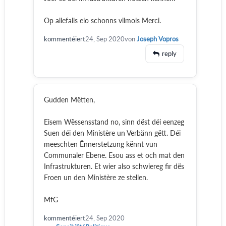
Op allefalls elo schonns vilmols Merci.
kommentéiert
24, Sep 2020
von
Joseph Vopros
reply
Gudden Mëtten,
Eisem Wëssensstand no, sinn dëst déi eenzeg
Suen déi den Ministère un Verbänn gëtt. Déi
meeschten Ënnerstetzung kënnt vun
Communaler Ebene. Esou ass et och mat den
Infrastrukturen. Et wier also schwiereg fir dës
Froen un den Ministère ze stellen.
MfG
kommentéiert
24, Sep 2020