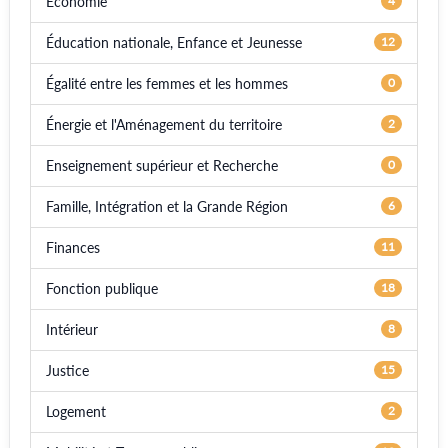
Économie
4
Éducation nationale, Enfance et Jeunesse
12
Égalité entre les femmes et les hommes
0
Énergie et l'Aménagement du territoire
2
Enseignement supérieur et Recherche
0
Famille, Intégration et la Grande Région
6
Finances
11
Fonction publique
18
Intérieur
8
Justice
15
Logement
2