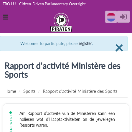
FRO.LU - Citizen-Driven Parliamentary Oversight
Toggle
navigation
C
×
Welcome. To participate, please
register
.
Rapport d'activité Ministère des
Sports
Home
Sports
Rapport d'activité Ministère des Sports
Am Rapport d’activité vun de Ministèren kann een
BEÄNTWERT
noliesen wat d’Haaptaktivitéiten an de jeweilegen
Ressorts waren.