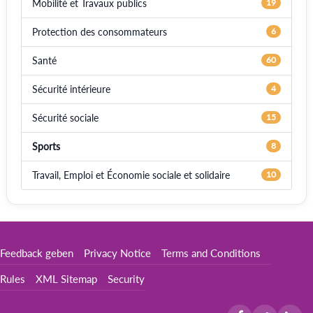
Mobilité et Travaux publics
19
Protection des consommateurs
6
Santé
60
Sécurité intérieure
4
Sécurité sociale
15
Sports
8
Travail, Emploi et Économie sociale et solidaire
10
Feedback geben
Privacy Notice
Terms and Conditions
Rules
XML Sitemap
Security