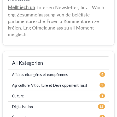
Mellt iech un
fir eisen Newsletter, fir all Woch
eng Zesummefaassung vun de beléifste
parlamentaresche Froen a Kommentaren ze
kréien. Eng Ofmeldung ass zu all Moment
méiglech.
All Kategorien
Affaires étrangères et européennes
8
Agriculture, Viticulture et Développement rural
2
Culture
1
Digitalisation
12