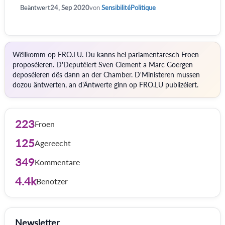
Beäntwert
24, Sep 2020
von
SensibilitéPolitique
Wëllkomm op FRO.LU. Du kanns hei parlamentaresch Froen
proposéieren. D'Deputéiert Sven Clement a Marc Goergen
deposéieren dës dann an der Chamber. D'Ministeren mussen
dozou äntwerten, an d'Äntwerte ginn op FRO.LU publizéiert.
223
Froen
125
Agereecht
349
Kommentare
4.4k
Benotzer
Newsletter