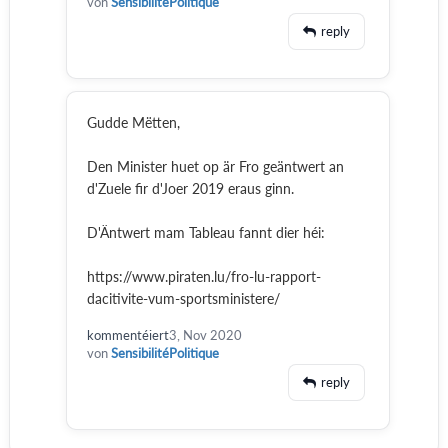
von
SensibilitéPolitique
reply
Gudde Mëtten,
Den Minister huet op är Fro geäntwert an
d'Zuele fir d'Joer 2019 eraus ginn.
D'Äntwert mam Tableau fannt dier héi:
https://www.piraten.lu/fro-lu-rapport-
dacitivite-vum-sportsministere/
kommentéiert
3, Nov 2020
von
SensibilitéPolitique
reply