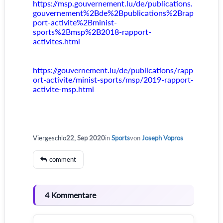
https://msp.gouvernement.lu/de/publications.
gouvernement%2Bde%2Bpublications%2Brap
port-activite%2Bminist-
sports%2Bmsp%2B2018-rapport-
activites.html
https://gouvernement.lu/de/publications/rapp
ort-activite/minist-sports/msp/2019-rapport-
activite-msp.html
Viergeschlo
22, Sep 2020
in
Sports
von
Joseph Vopros
comment
4 Kommentare