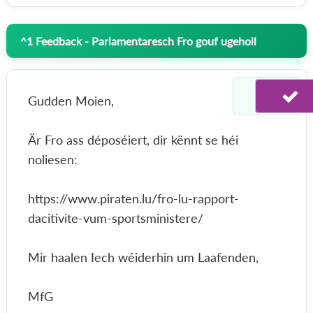
^
1
Feedback - Parlamentaresch Fro gouf ugeholl
Gudden Moien,
Är Fro ass déposéiert, dir kënnt se héi
noliesen:
https://www.piraten.lu/fro-lu-rapport-
dacitivite-vum-sportsministere/
Mir haalen Iech wéiderhin um Laafenden,
MfG