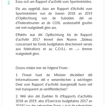
Esou och am Rapport d’activité vum Sportministère.
Elo ass opgefall, dass am Rapport d’Activité vum
Sportministère vun de Joeren 2018 an 2019
d’Oplëschtung vun de Subsiden déi un
d’Federatiounen an de COSL ausbezuehlt goufen
net méi matgedeelt ginn ass.
Effektiv war déi Oplëschtung bis de Rapport
d’activité 2017 ënnert dem Numm „Tableau
concernant les fonds budgétaires directement versés
aux fédérations et au C.O.S.L. en …» ëmmer
matgedeelt ginn.
Dozou erlabe mer eis folgend Froen :
1. Firwat huet de Minister décidéiert déi
Informatiounen déi e wesentlechen a wichtegen
Deel vum Rapport d’activité duergestallt hunn net
méi transparent ze verëffentlechen?
2. Wéi sinn déi Zuehlen fir d‘Rapports d’activités
2018 an 2019, also d’Exercices budgétaires 2017 an
2018?
(an der selwechter Form a mat de selwechten