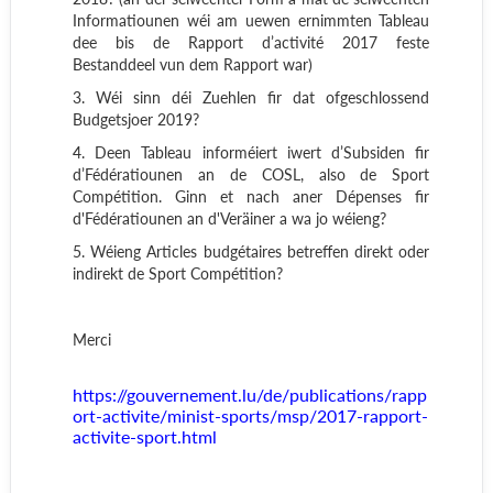
Informatiounen wéi am uewen ernimmten Tableau
dee bis de Rapport d’activité 2017 feste
Bestanddeel vun dem Rapport war)
3. Wéi sinn déi Zuehlen fir dat ofgeschlossend
Budgetsjoer 2019?
4. Deen Tableau informéiert iwert d’Subsiden fir
d’Fédératiounen an de COSL, also de Sport
Compétition. Ginn et nach aner Dépenses fir
d'Fédératiounen an d'Veräiner a wa jo wéieng?
5. Wéieng Articles budgétaires betreffen direkt oder
indirekt de Sport Compétition?
Merci
https://gouvernement.lu/de/publications/rapp
ort-activite/minist-sports/msp/2017-rapport-
activite-sport.html