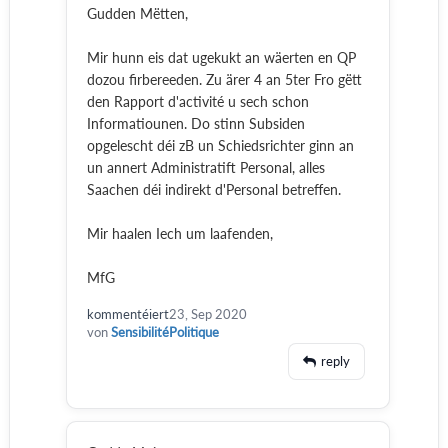
Gudden Mëtten,
Mir hunn eis dat ugekukt an wäerten en QP
dozou firbereeden. Zu ärer 4 an 5ter Fro gëtt
den Rapport d'activité u sech schon
Informatiounen. Do stinn Subsiden
opgelescht déi zB un Schiedsrichter ginn an
un annert Administratift Personal, alles
Saachen déi indirekt d'Personal betreffen.
Mir haalen Iech um laafenden,
MfG
kommentéiert
23, Sep 2020
von
SensibilitéPolitique
reply