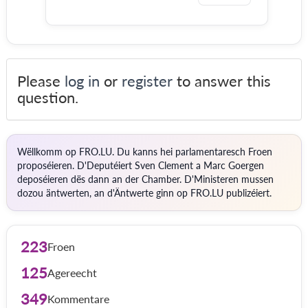
Please
log in
or
register
to answer this
question.
Wëllkomm op FRO.LU. Du kanns hei parlamentaresch Froen
proposéieren. D'Deputéiert Sven Clement a Marc Goergen
deposéieren dës dann an der Chamber. D'Ministeren mussen
dozou äntwerten, an d'Äntwerte ginn op FRO.LU publizéiert.
223
Froen
125
Agereecht
349
Kommentare