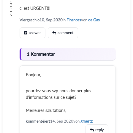
VIERGESCHLO
c' est URGENT!!!
Viergeschlo
10, Sep 2020
in
Finances
von
de Gas
answer
comment
1 Kommentar
Bonjour,
pourriez-vous svp nous donner plus
d'informations sur ce sujet?
Meilleures salutations,
kommentéiert
14, Sep 2020
von
gmertz
reply