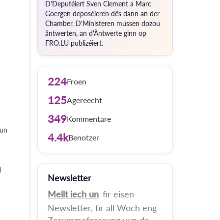
D'Deputéiert Sven Clement a Marc
Goergen deposéieren dës dann an der
Chamber. D'Ministeren mussen dozou
äntwerten, an d'Äntwerte ginn op
FRO.LU publizéiert.
224
Froen
125
Agereecht
349
Kommentare
oun
4.4k
Benotzer
)
Newsletter
Mellt iech un
fir eisen
Newsletter, fir all Woch eng