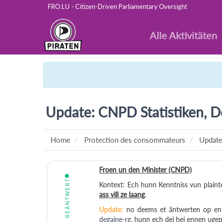
FRO.LU - Citizen-Driven Parliamentary Oversight
Alle Aktivitäten
Update: CNPD Statistiken, D
Home
Protection des consommateurs
Update
Froen un den Minister (CNPD)
BEÄNTWERT
Kontext: Ech hunn Kenntniss vun plain
ass vill ze laang
.
Update:
no deems et äntwerten op en 
degaine-rg
, hunn ech dei hei ennen ugep