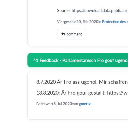
Source:
https://download.data.public.
Viergeschlo
20, Feb 2020
in
Protection des
comment
^
1
Feedback - Parlamentaresch Fro gouf ugehol
8.7.2020 Är Fro ass ugehol. Mir schaff
18.8.2020: Är Fro gouf gestallt: https:/
Beäntwert
8, Jul 2020
von
gmertz