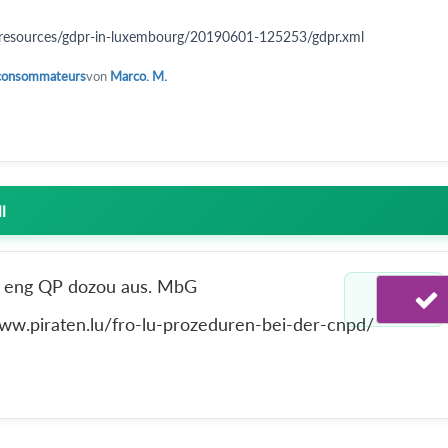
lu/resources/gdpr-in-luxembourg/20190601-125253/gdpr.xml
 consommateurs
von
Marco. M.
l
en eng QP dozou aus. MbG
/www.piraten.lu/fro-lu-prozeduren-bei-der-cnpd/