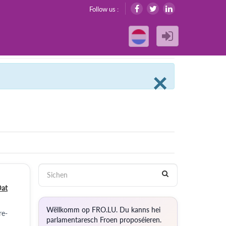
Follow us :
Clos
×
at
Wëllkomm op FRO.LU. Du kanns hei
re-
parlamentaresch Froen proposéieren.