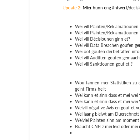
Update 2:
Mier hunn eng äntwert/decisi
Wei vill Plainten/Reklamatioune
Wei vill Plainten/Reklamatiounen
Wei vill Décisiounen ginn et?
Wei vill Data Breachen goufen gem
Wei oof goufen dei betraffen info
Wei vill Auditten goufen gemaach
Wei vill Sanktiounen gouf et ?
Wou fannen mer Statistiken zu d
geint Firma hellt
Wei kann et sinn dass et mei wei
Wei kann et sinn dass et mei wei
Weivill négative Avis en gouf et
Wei laang bleiwt am Duerschnett e
Weiviel Plainten sinn am moment
Braucht CNPD mei leid oder mei m