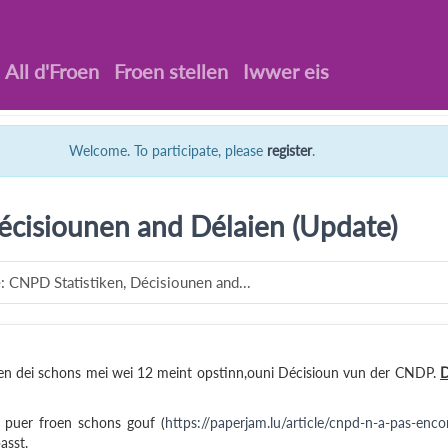
All d'Froen
Froen stellen
Iwwer eis
Welcome. To participate, please
register
.
écisiounen and Délaien (Update)
: CNPD Statistiken, Décisiounen and...
ten dei schons mei wei 12 meint opstinn,ouni Décisioun vun der CNDP.
D
puer froen schons gouf (
https://paperjam.lu/article/cnpd-n-a-pas-enco
asst.