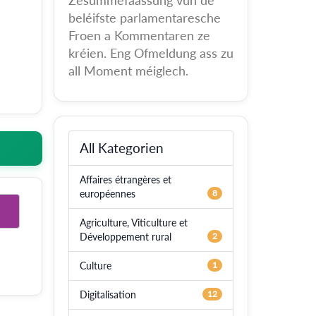
Zesummefaassung vun de
beléifste parlamentaresche
Froen a Kommentaren ze
kréien. Eng Ofmeldung ass zu
all Moment méiglech.
All Kategorien
Affaires étrangères et
européennes
8
Agriculture, Viticulture et
Développement rural
2
Culture
1
Digitalisation
12