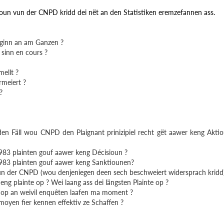
oun vun der CNPD kridd dei nët an den Statistiken eremzefannen ass.
n ginn an am Ganzen ?
 sinn en cours ?
ellt ?
rmeiert ?
?
en Fäll wou CNPD den Plaignant prinizipiel recht gët aawer keng Akti
 983 plainten gouf aawer keng Décisioun ?
 983 plainten gouf aawer keng Sanktiounen?
 vun der CNPD (wou denjeniegen deen sech beschweiert widersprach kridd
ng plainte op ? Wei laang ass dei längsten Plainte op ?
 op an weivil enquêten laafen ma moment ?
oyen fier kennen effektiv ze Schaffen ?