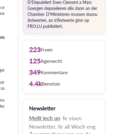
D'Deputéiert Sven Clement a Marc
nce
Goergen deposéieren dës dann an der
une
Chamber. D'Ministeren mussen dozou
äntwerten, an d'Äntwerte ginn op
FRO.LU publizéiert.
ans
223
Froen
125
Agereecht
jet
349
Kommentare
par
4.4k
Benotzer
 sa
ins
les
Newsletter
Mellt iech un
fir eisen
Newsletter, fir all Woch eng