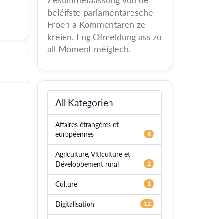
Zesummefaassung vun de
beléifste parlamentaresche
Froen a Kommentaren ze
kréien. Eng Ofmeldung ass zu
all Moment méiglech.
All Kategorien
Affaires étrangères et
européennes
8
Agriculture, Viticulture et
Développement rural
2
Culture
1
Digitalisation
12