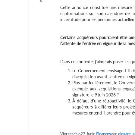
Cette annonce constitue une mesure imp
d’informations sur son calendrier de mi
incertitude pour les personnes actuell
Certains acquéreurs pourraient être ame
l’attente de l’entrée en vigueur de la mes
Dans ce contexte, j’aimerais poser les q
Le Gouvernement envisage-t-il de
d’acquisition avant l’entrée en vi
Plus particulièrement, le Gouvern
exemple aux acquisitions engagé
signature le 9 juin 2026 ?
À défaut d’une rétroactivité, le
acquéreurs à différer leurs projet
mesures entend-il prendre pour évi
Viergeschlo
27 Jun
in
Finances
von
elegant_