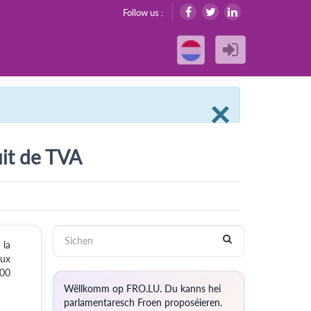
Follow us :
Clos
×
uit de TVA
 la
aux
000
Wëllkomm op FRO.LU. Du kanns hei
parlamentaresch Froen proposéieren.