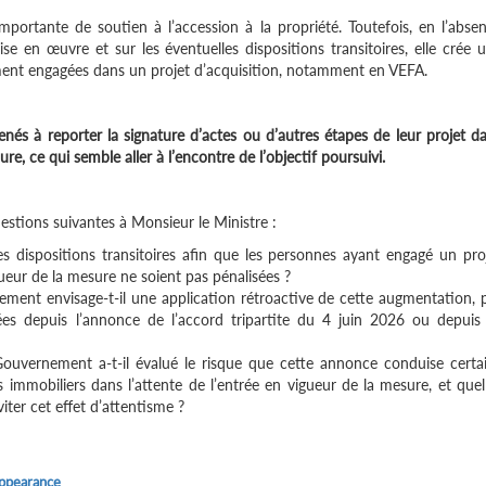
ortante de soutien à l’accession à la propriété. Toutefois, en l’abse
se en œuvre et sur les éventuelles dispositions transitoires, elle crée 
ement engagées dans un projet d’acquisition, notamment en VEFA.
nés à reporter la signature d’actes ou d’autres étapes de leur projet d
ure, ce qui semble aller à l’encontre de l’objectif poursuivi.
uestions suivantes à Monsieur le Ministre :
s dispositions transitoires afin que les personnes ayant engagé un pro
gueur de la mesure ne soient pas pénalisées ?
ement envisage-t-il une application rétroactive de cette augmentation, 
es depuis l’annonce de l’accord tripartite du 4 juin 2026 ou depuis
 Gouvernement a-t-il évalué le risque que cette annonce conduise certa
s immobiliers dans l’attente de l’entrée en vigueur de la mesure, et quel
ter cet effet d’attentisme ?
appearance