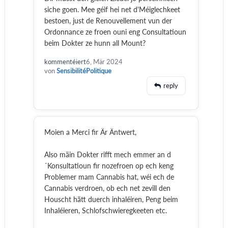
siche goen. Mee géif hei net d'Méiglechkeet
bestoen, just de Renouvellement vun der
Ordonnance ze froen ouni eng Consultatioun
beim Dokter ze hunn all Mount?
kommentéiert
6, Mär 2024
von
SensibilitéPolitique
reply
Moien a Merci fir Är Äntwert,
Also mäin Dokter rifft mech emmer an d
´Konsultatioun fir nozefroen op ech keng
Problemer mam Cannabis hat, wéi ech de
Cannabis verdroen, ob ech net zevill den
Houscht hätt duerch inhaléiren, Peng beim
Inhaléieren, Schlofschwieregkeeten etc.