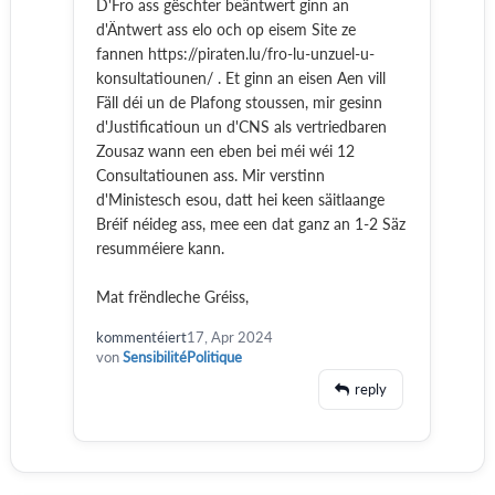
D'Fro ass gëschter beäntwert ginn an
d'Äntwert ass elo och op eisem Site ze
fannen https://piraten.lu/fro-lu-unzuel-u-
konsultatiounen/ . Et ginn an eisen Aen vill
Fäll déi un de Plafong stoussen, mir gesinn
d'Justificatioun un d'CNS als vertriedbaren
Zousaz wann een eben bei méi wéi 12
Consultatiounen ass. Mir verstinn
d'Ministesch esou, datt hei keen säitlaange
Bréif néideg ass, mee een dat ganz an 1-2 Säz
resumméiere kann.
Mat frëndleche Gréiss,
kommentéiert
17, Apr 2024
von
SensibilitéPolitique
reply