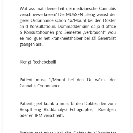
Wat ass mat deene Léit déi medizinesche Cannabis
verschriwwe kréien? Déi MUSSEN alleng wéinst der
gieler Ordonnance schon 1x/Mount bei den Dokter
an d´Konsultatioun. Dommadder sinn da jo d´office
6 Konsultatiounen pro Semester „verbraucht“ wou
ee mol guer net krankheetshalber bei säi Generalist
gaangen ass.
Klengt Rechebeispill
Patient muss 1/Mount bei den Dr wéinst der
Cannabis Ordonnance
Patient geet krank a muss bi den Dokter, den zum
Beispill eng Bluddanalys/ Echographie,
Röentgen
oder en IRM verschreift.