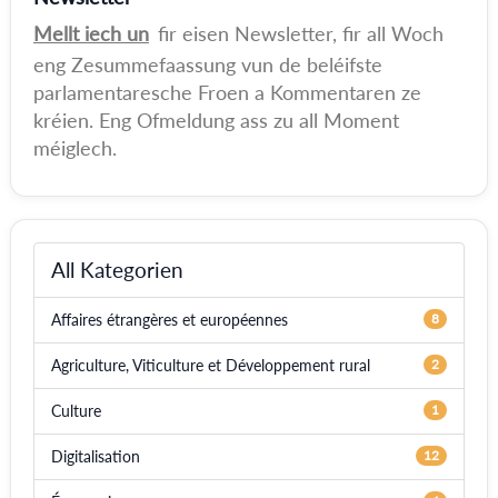
Mellt iech un
fir eisen Newsletter, fir all Woch
eng Zesummefaassung vun de beléifste
parlamentaresche Froen a Kommentaren ze
kréien. Eng Ofmeldung ass zu all Moment
méiglech.
All Kategorien
Affaires étrangères et européennes
8
Agriculture, Viticulture et Développement rural
2
Culture
1
Digitalisation
12