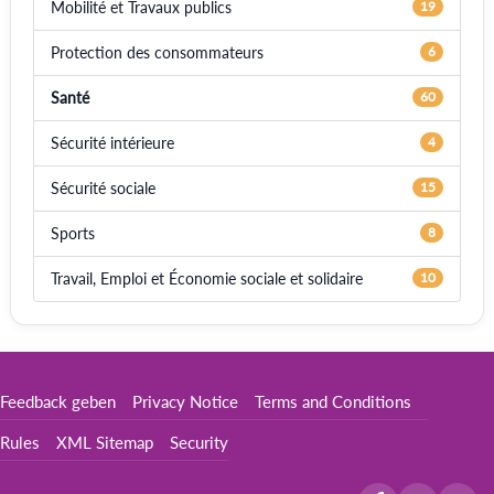
Mobilité et Travaux publics
19
Protection des consommateurs
6
Santé
60
Sécurité intérieure
4
Sécurité sociale
15
Sports
8
Travail, Emploi et Économie sociale et solidaire
10
Feedback geben
Privacy Notice
Terms and Conditions
Rules
XML Sitemap
Security