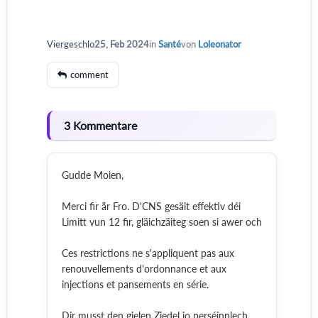
Viergeschlo
25, Feb 2024
in
Santé
von
Loleonator
comment
3 Kommentare
Gudde Moien,
Merci fir är Fro. D'CNS gesäit effektiv déi
Limitt vun 12 fir, gläichzäiteg soen si awer och
Ces restrictions ne s'appliquent pas aux
renouvellements d'ordonnance et aux
injections et pansements en série.
Dir musst den gielen Ziedel jo perséinnlech