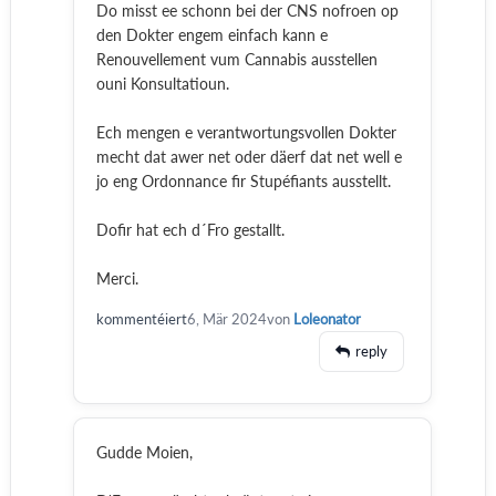
Do misst ee schonn bei der CNS nofroen op
den Dokter engem einfach kann e
Renouvellement vum Cannabis ausstellen
ouni Konsultatioun.
Ech mengen e verantwortungsvollen Dokter
mecht dat awer net oder däerf dat net well e
jo eng Ordonnance fir Stupéfiants ausstellt.
Dofir hat ech d´Fro gestallt.
Merci.
kommentéiert
6, Mär 2024
von
Loleonator
reply
Gudde Moien,