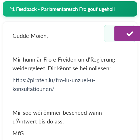
^
1
Feedback - Parlamentaresch Fro gouf ugeholl
Gudde Moien,
Mir hunn är Fro e Freiden un d'Regierung
weidergeleet. Dir kënnt se hei noliesen:
https://piraten.lu/fro-lu-unzuel-u-
konsultatiounen/
Mir soe wéi ëmmer bescheed wann
d'Äntwert bis do ass.
MfG