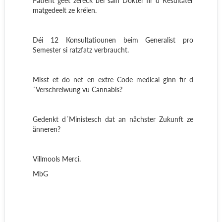
Patient geet zéreck bei säin Dokter fir d´Resultater
matgedeelt ze kréien.
Déi 12 Konsultatiounen beim Generalist pro
Semester si ratzfatz verbraucht.
Misst et do net en extre Code medical ginn fir d
´Verschreiwung vu Cannabis?
Gedenkt d´Ministesch dat an nächster Zukunft ze
änneren?
Villmools Merci.
MbG