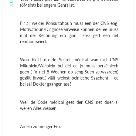
(6Méint) bei engem Genralist.
Fir all weider Konsultatioun muss een der CNS eng
Motivatioun/Diagnose virweise können déi ee muss
mat der Rechnung era ginn,
soss gett een net
rembourséiert.
Wou bleift do de Secret médical wann all CNS
Männlein/Weiblein bei déi ee jo muss perséinlech
goen ( fir net 8 Wochen op seng Suen ze waarden)
gesäit firwat,( vläit wéinst peinleche Saachen)
ee
bei säi Dokter gaangen ass?
Well de Code médical geet der CNS net duer, si
wëllen Alles wëssen.
An elo zu menger Fro: