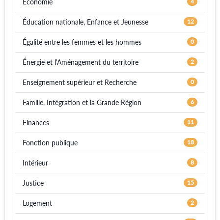
Économie
4
Éducation nationale, Enfance et Jeunesse
12
Égalité entre les femmes et les hommes
0
Énergie et l'Aménagement du territoire
2
Enseignement supérieur et Recherche
0
Famille, Intégration et la Grande Région
6
Finances
11
Fonction publique
18
Intérieur
8
Justice
15
Logement
2