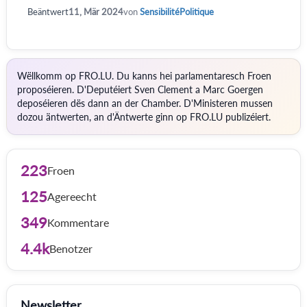
Beäntwert
11, Mär 2024
von
SensibilitéPolitique
Wëllkomm op FRO.LU. Du kanns hei parlamentaresch Froen
proposéieren. D'Deputéiert Sven Clement a Marc Goergen
deposéieren dës dann an der Chamber. D'Ministeren mussen
dozou äntwerten, an d'Äntwerte ginn op FRO.LU publizéiert.
223
Froen
125
Agereecht
349
Kommentare
4.4k
Benotzer
Newsletter