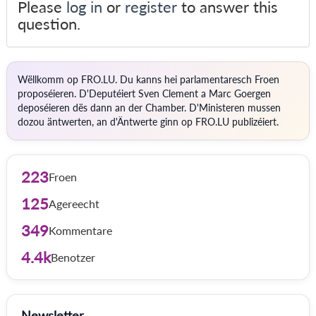
Please
log in
or
register
to answer this
question.
Wëllkomm op FRO.LU. Du kanns hei parlamentaresch Froen
proposéieren. D'Deputéiert Sven Clement a Marc Goergen
deposéieren dës dann an der Chamber. D'Ministeren mussen
dozou äntwerten, an d'Äntwerte ginn op FRO.LU publizéiert.
223
Froen
125
Agereecht
349
Kommentare
4.4k
Benotzer
Newsletter