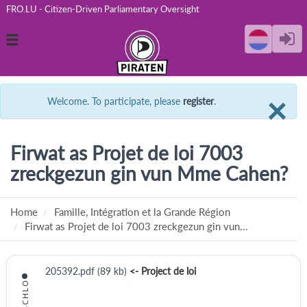
FRO.LU - Citizen-Driven Parliamentary Oversight
Toggle
navigation
C
×
Welcome. To participate, please
register
.
Firwat as Projet de loi 7003
zreckgezun gin vun Mme Cahen?
Home
Famille, Intégration et la Grande Région
Firwat as Projet de loi 7003 zreckgezun gin vun...
205392.pdf (89 kb)
<- Project de loi