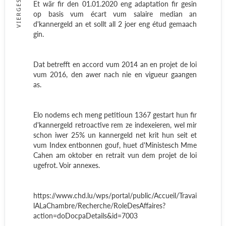
VIERGESCHLO
Et wär fir den 01.01.2020 eng adaptation fir gesin
op basis vum écart vum salaire median an
d'kannergeld an et sollt all 2 joer eng étud gemaach
gin.
Dat betrefft en accord vum 2014 an en projet de loi
vum 2016, den awer nach nie en vigueur gaangen
as.
Elo nodems ech meng petitioun 1367 gestart hun fir
d'kannergeld retroactive rem ze indexeieren, wel mir
schon iwer 25% un kannergeld net krit hun seit et
vum Index entbonnen gouf, huet d'Ministesch Mme
Cahen am oktober en retrait vun dem projet de loi
ugefrot. Voir annexes.
https://www.chd.lu/wps/portal/public/Accueil/Travai
lALaChambre/Recherche/RoleDesAffaires?
action=doDocpaDetails&id=7003