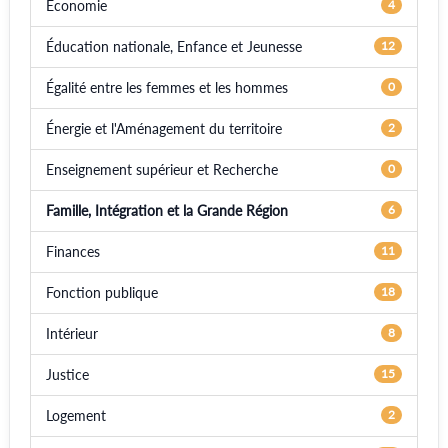
Économie
4
Éducation nationale, Enfance et Jeunesse
12
Égalité entre les femmes et les hommes
0
Énergie et l'Aménagement du territoire
2
Enseignement supérieur et Recherche
0
Famille, Intégration et la Grande Région
6
Finances
11
Fonction publique
18
Intérieur
8
Justice
15
Logement
2