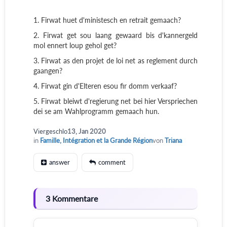
1. Firwat huet d'ministesch en retrait gemaach?
2. Firwat get sou laang gewaard bis d'kannergeld
mol ennert loup gehol get?
3. Firwat as den projet de loi net as reglement durch
gaangen?
4. Firwat gin d'Elteren esou fir domm verkaaf?
5. Firwat bleiwt d'regierung net bei hier Verspriechen
dei se am Wahlprogramm gemaach hun.
Viergeschlo
13, Jan 2020
in
Famille, Intégration et la Grande Région
von
Triana
answer
comment
3 Kommentare