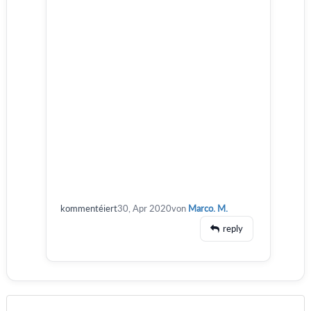
kommentéiert
30, Apr 2020
von
Marco. M.
reply