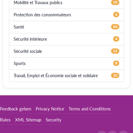
Mobilité et Travaux publics
19
Protection des consommateurs
6
Santé
60
Sécurité intérieure
4
Sécurité sociale
15
Sports
8
Travail, Emploi et Économie sociale et solidaire
10
Feedback geben
Privacy Notice
Terms and Conditions
Rules
XML Sitemap
Security