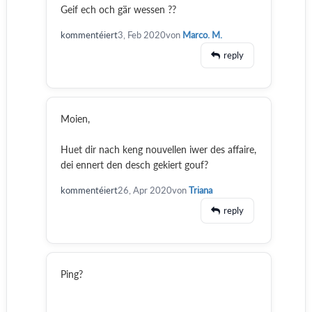
Geif ech och gär wessen ??
kommentéiert
3, Feb 2020
von
Marco. M.
reply
Moien,
Huet dir nach keng nouvellen iwer des affaire,
dei ennert den desch gekiert gouf?
kommentéiert
26, Apr 2020
von
Triana
reply
Ping?