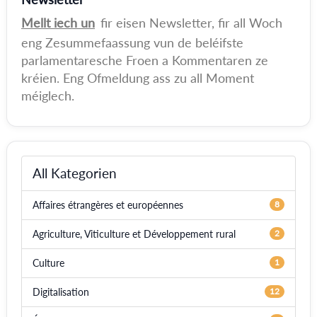
Mellt iech un
fir eisen Newsletter, fir all Woch
eng Zesummefaassung vun de beléifste
parlamentaresche Froen a Kommentaren ze
kréien. Eng Ofmeldung ass zu all Moment
méiglech.
All Kategorien
Affaires étrangères et européennes
8
Agriculture, Viticulture et Développement rural
2
Culture
1
Digitalisation
12