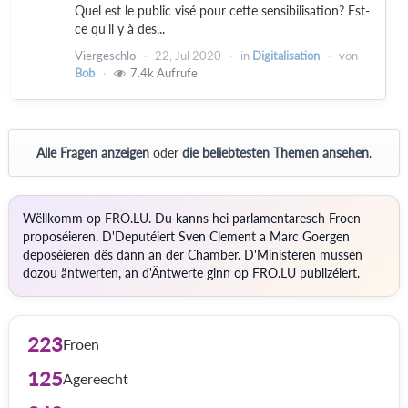
Quel est le public visé pour cette sensibilisation? Est-
ce qu'il y à des...
Viergeschlo
22, Jul 2020
in
Digitalisation
von
Bob
7.4k
Aufrufe
Alle Fragen anzeigen
oder
die beliebtesten Themen ansehen
.
Wëllkomm op FRO.LU. Du kanns hei parlamentaresch Froen
proposéieren. D'Deputéiert Sven Clement a Marc Goergen
deposéieren dës dann an der Chamber. D'Ministeren mussen
dozou äntwerten, an d'Äntwerte ginn op FRO.LU publizéiert.
223
Froen
125
Agereecht