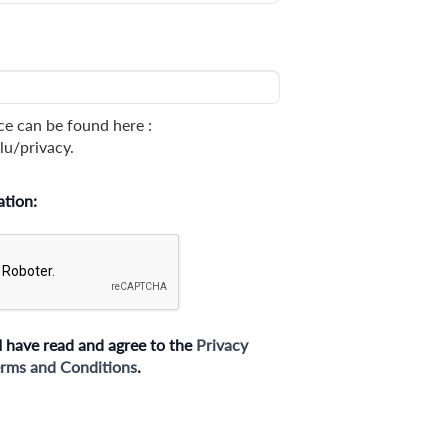
ce can be found here :
lu/privacy.
ation:
I have read and agree to the
Privacy
rms and Conditions
.