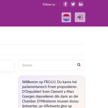
Follow us :
Wëllkomm op FRO.LU. Du kanns hei
parlamentaresch Froen proposéieren.
D'Deputéiert Sven Clement a Marc
Goergen deposéieren dës dann an der
Chamber. D'Ministeren mussen dozou
äntwerten, an d'Äntwerte ginn op