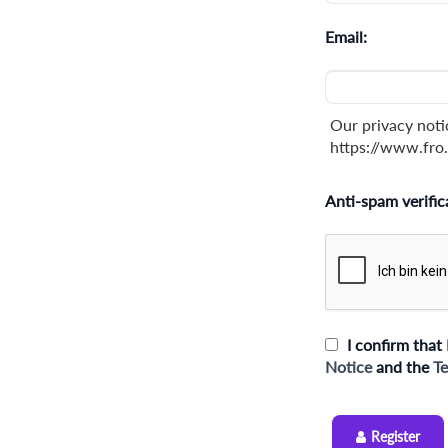
Email:
Our privacy noti
https://www.fro.
Anti-spam verific
I confirm that 
Notice
and the
Te
Register