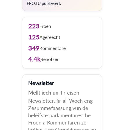
FRO.LU publizéiert.
223
Froen
125
Agereecht
349
Kommentare
4.4k
Benotzer
Newsletter
Mellt iech un
fir eisen
Newsletter, fir all Woch eng
Zesummefaassung vun de
beléifste parlamentaresche
Froen a Kommentaren ze
kréien. Eng Ofmeldung ass zu