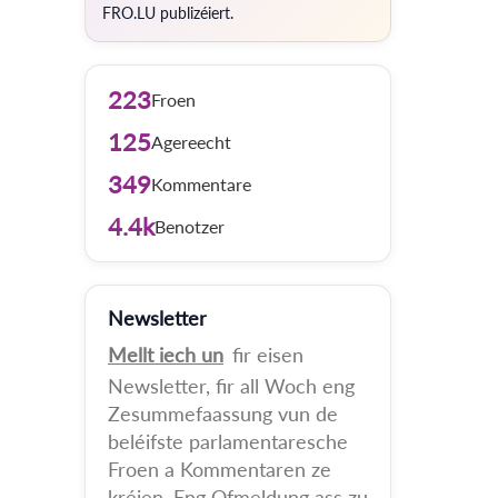
FRO.LU publizéiert.
223
Froen
125
Agereecht
349
Kommentare
4.4k
Benotzer
Newsletter
Mellt iech un
fir eisen
Newsletter, fir all Woch eng
Zesummefaassung vun de
beléifste parlamentaresche
Froen a Kommentaren ze
kréien. Eng Ofmeldung ass zu