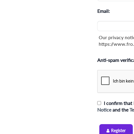
Email:
Our privacy noti
https://www.fro.
Anti-spam verific
I confirm that 
Notice
and the
Te
Register