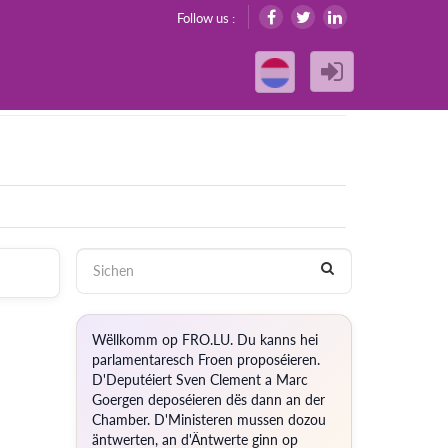
Follow us :
Wëllkomm op FRO.LU. Du kanns hei
parlamentaresch Froen proposéieren.
D'Deputéiert Sven Clement a Marc
Goergen deposéieren dës dann an der
Chamber. D'Ministeren mussen dozou
äntwerten, an d'Äntwerte ginn op