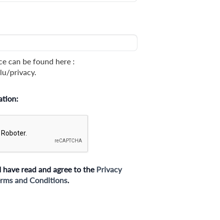
ce can be found here :
lu/privacy.
ation:
I have read and agree to the
Privacy
rms and Conditions
.