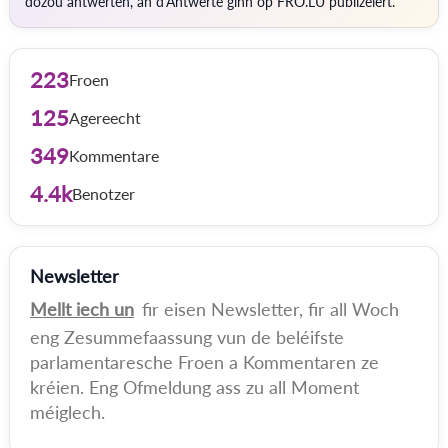
dozou äntwerten, an d'Äntwerte ginn op FRO.LU publizéiert.
223
Froen
125
Agereecht
349
Kommentare
4.4k
Benotzer
Newsletter
Mellt iech un
fir eisen Newsletter, fir all Woch
eng Zesummefaassung vun de beléifste
parlamentaresche Froen a Kommentaren ze
kréien. Eng Ofmeldung ass zu all Moment
méiglech.