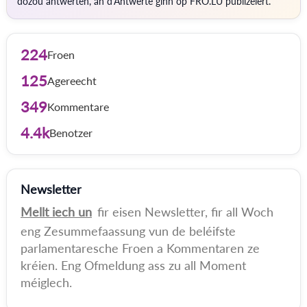
dozou äntwerten, an d'Äntwerte ginn op FRO.LU publizéiert.
224
Froen
125
Agereecht
349
Kommentare
4.4k
Benotzer
Newsletter
Mellt iech un
fir eisen Newsletter, fir all Woch
eng Zesummefaassung vun de beléifste
parlamentaresche Froen a Kommentaren ze
kréien. Eng Ofmeldung ass zu all Moment
méiglech.