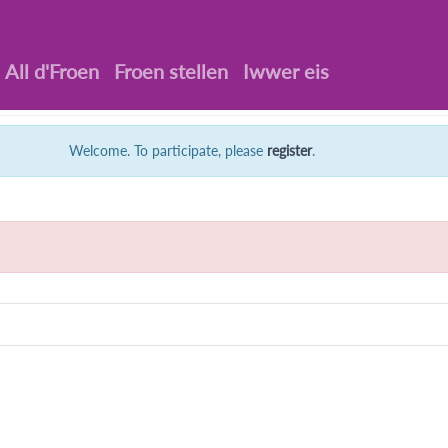
All d'Froen
Froen stellen
Iwwer eis
Welcome. To participate, please
register
.