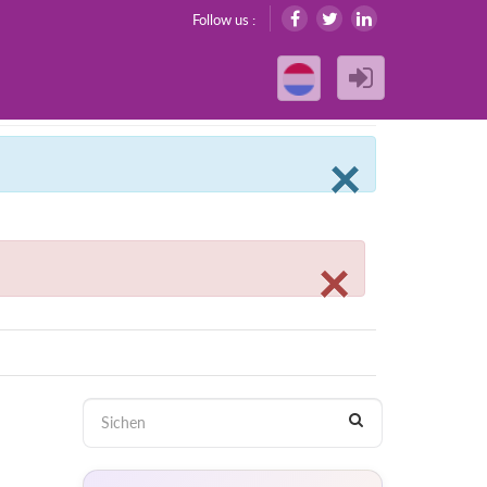
Follow us :
Clos
×
Close
×