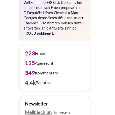
Wëllkomm op FRO.LU. Du kanns hei
parlamentaresch Froen proposéieren.
D'Deputéiert Sven Clement a Marc
Goergen deposéieren dës dann an der
Chamber. D'Ministeren mussen dozou
äntwerten, an d'Äntwerte ginn op
FRO.LU publizéiert.
223
Froen
125
Agereecht
349
Kommentare
4.4k
Benotzer
Newsletter
Mellt iech un
fir eisen