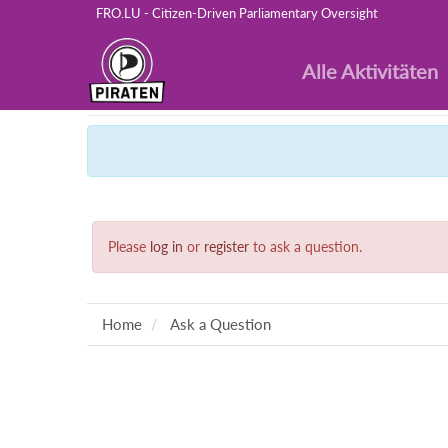
FRO.LU - Citizen-Driven Parliamentary Oversight
Alle Aktivitäten
Please
log in
or
register
to ask a question.
Home
Ask a Question